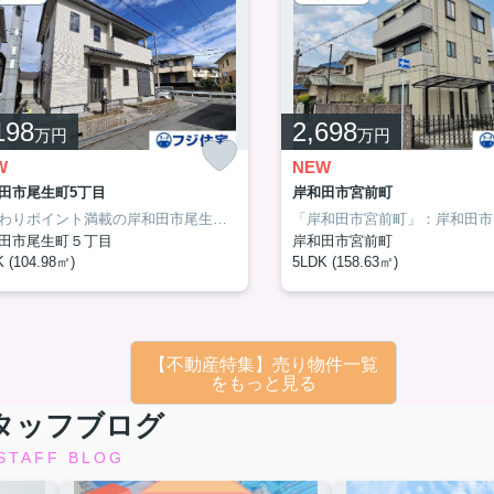
198
2,698
万円
万円
W
NEW
田市尾生町5丁目
岸和田市宮前町
こだわりポイント満載の岸和田市尾生町5丁目。電車の利用に便利な物件です。シューズボックス付きなので、物件の顔である玄関もすっきりです。和室には押入れが備わっているので、収納場所を確保できます。当社スタッフとマイホームを探しましょう。岸和田市や久米田付近での住まい探しを全力でサポート致します。まずはお気軽にご連絡ください。
田市尾生町５丁目
岸和田市宮前町
 (104.98㎡)
5LDK (158.63㎡)
【不動産特集】売り物件一覧
をもっと見る
タッフブログ
STAFF BLOG