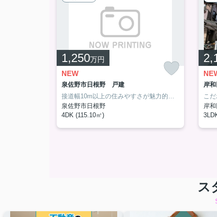
1,250
2,
万円
NEW
NE
泉佐野市日根野 戸建
岸和
和泉中央駅周辺への引っ越しをお考えなら「和泉市箕形町5丁目」。バルコニーが付いています。2,198万円の物件となっており、経済面でも魅力的です。2台駐車可能です。あなたやご家族のライフスタイルに合わせて、お住まいを探しませんか。皆様が快適に暮らせる不動産を当社ではご用意しております。ぜひご検討ください。
接道幅10m以上の住みやすさが魅力的の物件となっております。土地面積は142.19㎡(公簿)でご要望も多い物件です。浴室に窓があるので、いつでもきれいな空気を取り込むことができます。設備も充実で、快適な生活を送る事のできる、中古の戸建て物件。当社スタッフが泉佐野市での住まい探しを全力でサポート致しますので、不動産情報をお求めならお気軽にお問い合わせください。
泉佐野市日根野
岸和
4DK (115.10㎡)
3LDK
ス