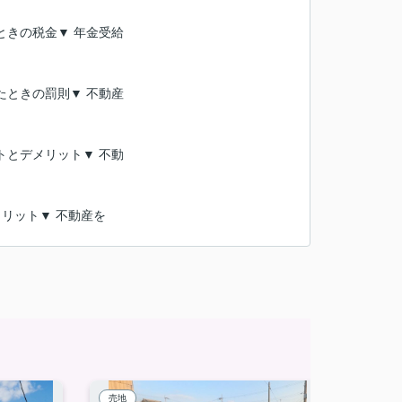
ときの税金▼ 年金受給
たときの罰則▼ 不動産
トとデメリット▼ 不動
リット▼ 不動産を
売地
中古一