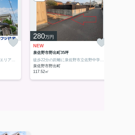
280
650
万円
NEW
和泉市
泉佐野市野出町35坪
「岸和田市宮前町」：岸和田市エリアの新居にピッタリ。駅まで徒歩11分と少し離れている物件です。建物を建てる際に、玄関の位置などの間取りを考えやすいのが角地です。お子さんのいるご家族には前面道路6m以上の物件。当社では、岸和田市エリアと和泉大宮付近の情報を取り扱っております。住まい探しの際には是非お問い合わせ下さい。
徒歩22分の距離に泉佐野市立佐野中学校があるのも魅力。幅広い方にご好評の、280万円のこちらの土地はいかがでしょうか。駅まで徒歩13分の場所に立地しています。住まい探しのノウハウは当社にお任せください。知識と経験豊富な当社スタッフが、親切丁寧にお客様の不安や疑問を解消いたします。
和泉市
泉佐野市野出町
4DK (8
117.52㎡