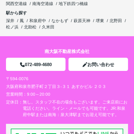
関西空港線
南海空港線
地下鉄四つ橋線
駅から探す
深井
鳳
和泉府中
なかもず
萩原天神
堺東
北野田
松ノ浜
北助松
久米田
南大阪不動産株式会社
072-489-4680
お問い合わせ
〒594-0076
大阪府和泉市肥子町２丁目３-３１ あすかビル ２０３
営業時間：
9:00～20:00
定休日：
無し。スタッフ不在の場合もございます。ご来店前にお
電話ください。ライン・メールでも可能です。JR:和泉
府中駅または南海：泉大津駅までお迎え可能です。