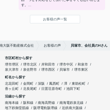
す。
物件の引き渡し後も、変わりなく丁寧な対応で満足
お客様の声一覧
しております。
また家の事で何かあれば相談できる企業だと感じま
した。
南大阪不動産株式会社
お客様の声
貝塚市、会社員のHさん
市区町村から探す
堺市堺区
堺市北区
岸和田市
堺市中区
和泉市
泉大津市
泉佐野市
堺市西区
貝塚市
堺市東区
町名から探す
北花田町
金岡町
深阪
鳳西町
澤
東助松町
香ヶ丘町
北長尾町
日置荘原寺町
池田下町
沿線から探す
南海本線
阪和線
南海高野線
南海電鉄泉北線
地下鉄御堂筋線
阪堺電軌阪堺線
近鉄南大阪線