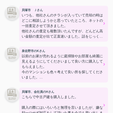
貝塚市 Ｊさん
いつも、他社さんのチラシが入っていて売却の時は
どこに相談しようかと思っていたところ、ネットの
一括査定させて頂きました。
他社さんの査定も複数頂いたんですが、どんどん高
い金額の査定が出て正直迷いました。話をじっくり
聞くと、査定額と実際に売れる金額が違うの
で・・・など説明が色々ありまして他社さんはわか
泉佐野市のKさん
りにくかったです。南大阪不動産の担当さんは実際
以前のお家が売れるように庭掃除やお部屋も綺麗に
に売却する際の実務のお話をしっかりお話頂いて、
見えるようにしてくださいまして良い方に購入して
ご担当者さんの真っすぐなお人柄で決めさせていた
もらえました。
だきました。他社さんのほうが査定額が高いところ
今のマンションも色々考えて良い所を探してくださ
もあったのですがこちらにお任せしてよかったで
いました。
す。売却スタートの金額からほんのわずかな値引き
南大阪不動産（株）さんとご縁を頂きとても嬉しか
で売ることができて、私も主人も満足しています。
ったです。
結果的に他社さんが売れそうな金額と言っていた額
貝塚市、会社員のHさん
ありがとうございました。
より高く売れました。既に、新しい方が住まわれて
こちらで中古戸建を購入しました。
いるのを見て 早く売却してよかったと思っていま
す。
購入の際にはいろいろと無理を言いましたが、嫌な
顔一つせず対応をして頂いた事を今でも思い出しま