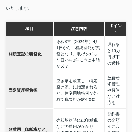
いたします。
ポイン
項目
注意内容
ト
令和6年（2024年）4月
遅れる
1日から、相続登記が義
と10万
相続登記の義務化
務となり、取得を知っ
円以下
た日から3年以内に申請
の過料
が必要
放置せ
空き家を放置し「特定
ず管理
空き家」に指定される
固定資産税負担
や解体
と、住宅用地特例が外
など対
れて税負担が約4倍に
応を
契約書
売却契約時には印紙税
の金額
などの費用がかかり、
別に印
諸費用（印紙税など）