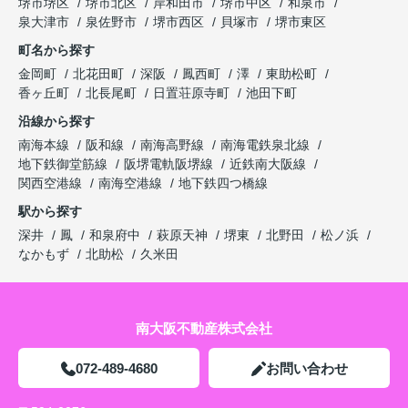
堺市堺区
堺市北区
岸和田市
堺市中区
和泉市
泉大津市
泉佐野市
堺市西区
貝塚市
堺市東区
町名から探す
金岡町
北花田町
深阪
鳳西町
澤
東助松町
香ヶ丘町
北長尾町
日置荘原寺町
池田下町
沿線から探す
南海本線
阪和線
南海高野線
南海電鉄泉北線
地下鉄御堂筋線
阪堺電軌阪堺線
近鉄南大阪線
関西空港線
南海空港線
地下鉄四つ橋線
駅から探す
深井
鳳
和泉府中
萩原天神
堺東
北野田
松ノ浜
なかもず
北助松
久米田
南大阪不動産株式会社
072-489-4680
お問い合わせ