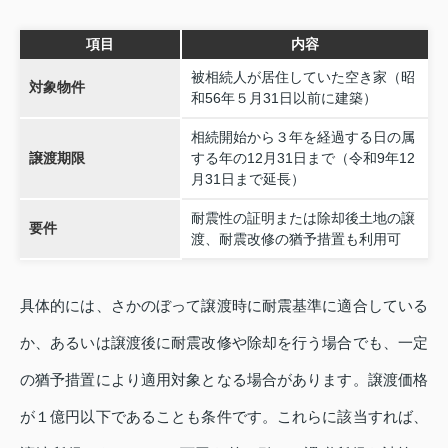
項目
内容
被相続人が居住していた空き家（昭
対象物件
和56年５月31日以前に建築）
相続開始から３年を経過する日の属
譲渡期限
する年の12月31日まで（令和9年12
月31日まで延長）
耐震性の証明または除却後土地の譲
要件
渡、耐震改修の猶予措置も利用可
具体的には、さかのぼって譲渡時に耐震基準に適合している
か、あるいは譲渡後に耐震改修や除却を行う場合でも、一定
の猶予措置により適用対象となる場合があります。譲渡価格
が１億円以下であることも条件です。これらに該当すれば、