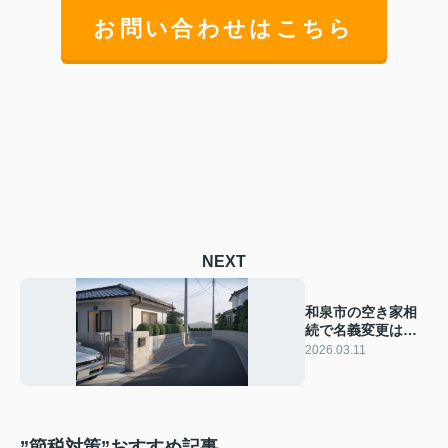
お問い合わせはこちら
NEXT
和泉市の空き家相
続で名義変更は必
要？手続きの流れ
2026.03.11
と注意点を紹介
”節税対策”おすすめ記事