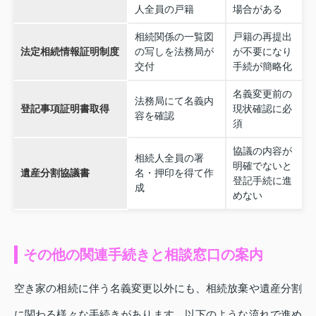
人全員の戸籍
場合がある
相続関係の一覧図
戸籍の再提出
法定相続情報証明制度
の写しを法務局が
が不要になり
交付
手続が簡略化
名義変更前の
法務局にて名義内
登記事項証明書取得
現状確認に必
容を確認
須
協議の内容が
相続人全員の署
明確でないと
遺産分割協議書
名・押印を得て作
登記手続に進
成
めない
その他の関連手続きと相談窓口の案内
空き家の相続に伴う名義変更以外にも、相続放棄や遺産分割
に関わる様々な手続きがあります。以下のような流れで進め