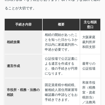
ることが大切です。
主な相談
手続き内容
概要
窓口
相続の開始があったこ
大阪家庭
とを知った日から３か
相続放棄
裁判所岸
月以内に家庭裁判所へ
和田支部
申述が必要です。
公証役場で公正証書に
よる遺言を作成する
最寄りの
遺言作成
と、後の手続きが円滑
公証役場
になります。
和泉市役
固定資産税や相続税、
所（税務
市役所・税務・法務の
被相続人居住用家屋等
室・資産
相談
確認書の申請などをお
税担当）
手続きできます。
／法務局