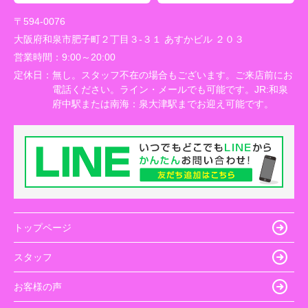
〒594-0076
大阪府和泉市肥子町２丁目３-３１ あすかビル ２０３
営業時間：
9:00～20:00
定休日：
無し。スタッフ不在の場合もございます。ご来店前にお
電話ください。ライン・メールでも可能です。JR:和泉
府中駅または南海：泉大津駅までお迎え可能です。
トップページ
スタッフ
お客様の声