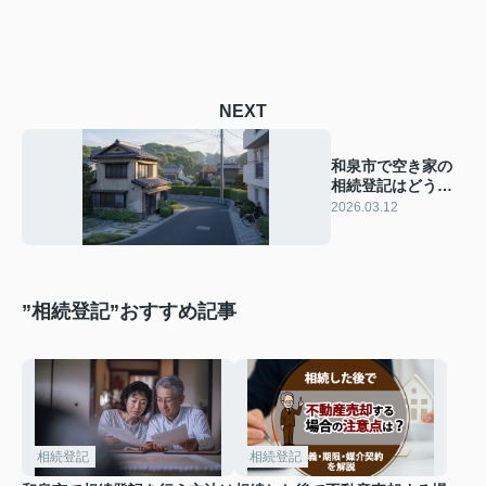
NEXT
和泉市で空き家の
相続登記はどう進
める？費用の目安
2026.03.12
や相談先も紹介
”相続登記”おすすめ記事
相続登記
相続登記