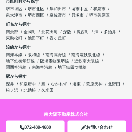
市区町村から探す
堺市堺区
堺市北区
岸和田市
堺市中区
和泉市
泉大津市
堺市西区
泉佐野市
貝塚市
堺市美原区
町名から探す
南余部
金岡町
北花田町
深阪
鳳西町
澤
多治井
東助松町
池田下町
香ヶ丘町
沿線から探す
南海本線
阪和線
南海高野線
南海電鉄泉北線
地下鉄御堂筋線
阪堺電軌阪堺線
近鉄南大阪線
関西空港線
南海空港線
地下鉄四つ橋線
駅から探す
深井
和泉府中
鳳
なかもず
堺東
萩原天神
北野田
松ノ浜
北助松
久米田
南大阪不動産株式会社
072-489-4680
お問い合わせ