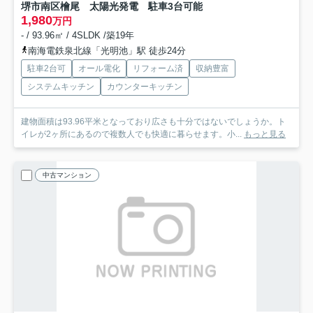
堺市南区檜尾 太陽光発電 駐車3台可能
1,980
万円
- / 93.96㎡ / 4SLDK /築19年
南海電鉄泉北線「光明池」駅 徒歩24分
駐車2台可
オール電化
リフォーム済
収納豊富
システムキッチン
カウンターキッチン
建物面積は93.96平米となっており広さも十分ではないでしょうか。ト
イレが2ヶ所にあるので複数人でも快適に暮らせます。小...
もっと見る
中古マンション