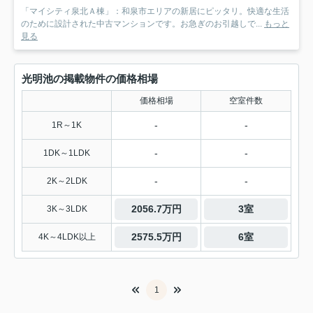
「マイシティ泉北Ａ棟」：和泉市エリアの新居にピッタリ。快適な生活
のために設計された中古マンションです。お急ぎのお引越しで...
もっと
見る
光明池の掲載物件の価格相場
価格相場
空室件数
-
-
1R～1K
-
-
1DK～1LDK
-
-
2K～2LDK
2056.7万円
3室
3K～3LDK
2575.5万円
6室
4K～4LDK以上
1