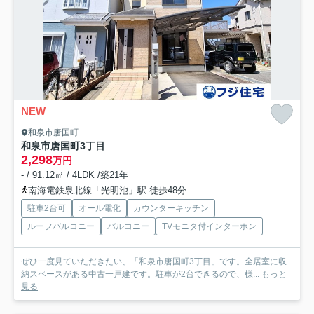
NEW
和泉市唐国町
和泉市唐国町3丁目
2,298
万円
- / 91.12㎡ / 4LDK /築21年
南海電鉄泉北線「光明池」駅 徒歩48分
駐車2台可
オール電化
カウンターキッチン
ルーフバルコニー
バルコニー
TVモニタ付インターホン
ぜひ一度見ていただきたい、「和泉市唐国町3丁目」です。全居室に収
納スペースがある中古一戸建です。駐車が2台できるので、様...
もっと
見る