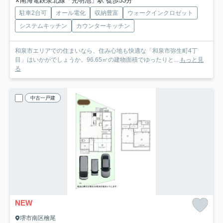
南海電鉄泉北線「光明池」駅 徒歩53分
駐車2台可
オール電化
収納豊富
ウォークインクロゼット
システムキッチン
カウンターキッチン
和泉市エリアでの住まいなら、住み心地も快適な「和泉市弥生町4丁
目」はいかがでしょうか。96.65㎡の建物面積でゆったりと...
もっと見
る
中古一戸建
NEW
堺市南区檜尾