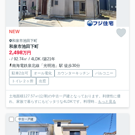
NEW
和泉市池田下町
和泉市池田下町
2,498
万円
- / 92.74㎡ / 4LDK /築21年
南海電鉄泉北線「光明池」駅 徒歩30分
駐車2台可
オール電化
カウンターキッチン
バルコニー
トイレ２ヶ所
出窓
土地面積127.57㎡(公簿)の中古一戸建となっております。利便性に優
れ、家族で暮らすにもピッタリな4LDKです。料理時...
もっと見る
中古一戸建