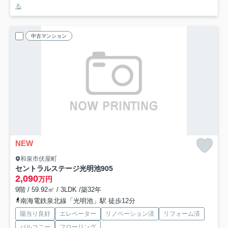
る
中古マンション
NEW
和泉市伏屋町
セントラルステージ光明池
905
2,090
万円
9階 / 59.92㎡ / 3LDK /築32年
南海電鉄泉北線「光明池」駅 徒歩12分
陽当り良好
エレベーター
リノベーション済
リフォーム済
バルコニー
フローリング