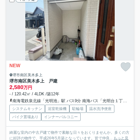
NEW
堺市南区美木多上
堺市南区美木多上 戸建
2,580
万円
- / 120.42㎡ / 4LDK /築12年
南海電鉄泉北線「光明池」駅 バス9分 南海バス「光明台１丁目」 停歩6分
システムキッチン
浴室乾燥機
駐輪場
温水洗浄便座
バイク置場あり
インナーバルコニー
綺麗な室内の中古戸建て物件で素敵な日々をおくりませんか。多くの方
に好評の物件で、平成26年5月築となっています。皆で仲良...
もっと見