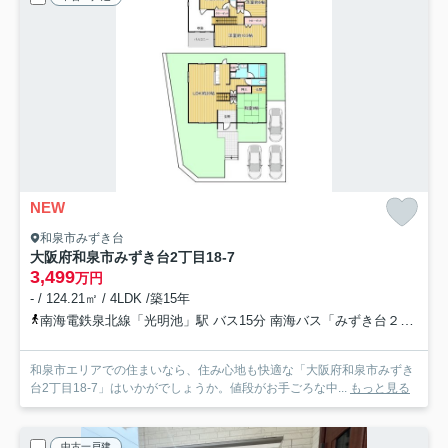
NEW
和泉市みずき台
大阪府和泉市みずき台2丁目18-7
3,499
万円
- / 124.21㎡ / 4LDK /築15年
南海電鉄泉北線「光明池」駅 バス15分 南海バス「みずき台２丁目西」 停歩2分
和泉市エリアでの住まいなら、住み心地も快適な「大阪府和泉市みずき
台2丁目18-7」はいかがでしょうか。値段がお手ごろな中...
もっと見る
中古一戸建