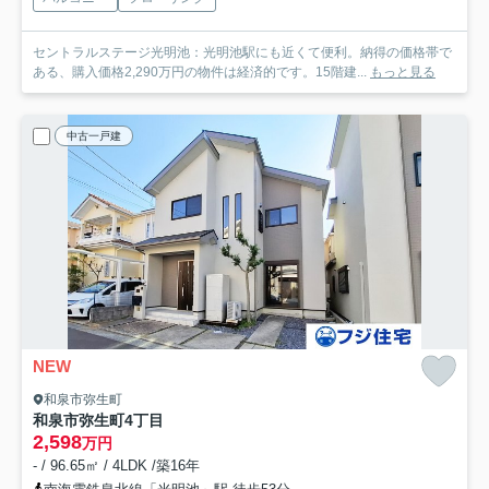
セントラルステージ光明池：光明池駅にも近くて便利。納得の価格帯で
ある、購入価格2,290万円の物件は経済的です。15階建...
もっと見る
中古一戸建
NEW
和泉市弥生町
和泉市弥生町4丁目
2,598
万円
- / 96.65㎡ / 4LDK /築16年