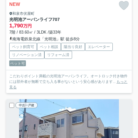
NEW
和泉市伏屋町
光明池アーバンライフ
707
1,790
万円
7階 / 83.60㎡ / 3LDK /築33年
南海電鉄泉北線「光明池」駅 徒歩8分
ペット飼育可
ペット相談
陽当り良好
エレベーター
リノベーション済
リフォーム済
ペット可
こだわりポイント満載の光明池アーバンライフ。オートロック付き物件
には部外者が無断で立ち入る事がないという安心感があります...
もっと
見る
中古一戸建