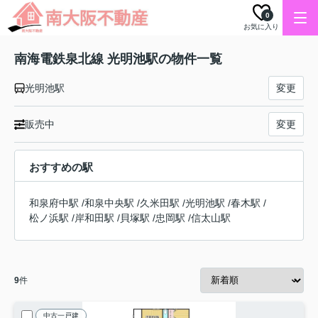
0
お気に入り
南海電鉄泉北線 光明池駅の物件一覧
光明池駅
変更
販売中
変更
おすすめの駅
和泉府中駅
/
和泉中央駅
/
久米田駅
/
光明池駅
/
春木駅
/
松ノ浜駅
/
岸和田駅
/
貝塚駅
/
忠岡駅
/
信太山駅
9
件
中古一戸建