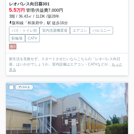
レオパレス向日葵
301
5.5
万円
管理/共益費7,000円
3階 / 36.43㎡ / 1LDK /築28年
阪和線「和泉府中」駅 徒歩16分
バス・トイレ別
室内洗濯機置場
エアコン
バルコニー
駐輪場
CATV
敷0
新生活を失敗せず、スタートさせたいならこちらの「レオパレス向日
葵」はいかがでしょうか。室内設備はエアコン・CATVなどが...
もっと
見る
アパート