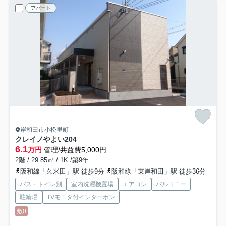
アパート
岸和田市小松里町
クレイノやよい
204
6.1
万円
管理/共益費5,000円
2階 / 29.85㎡ / 1K /築9年
阪和線「久米田」駅 徒歩9分
阪和線「東岸和田」駅 徒歩36分
バス・トイレ別
室内洗濯機置場
エアコン
バルコニー
駐輪場
TVモニタ付インターホン
敷0