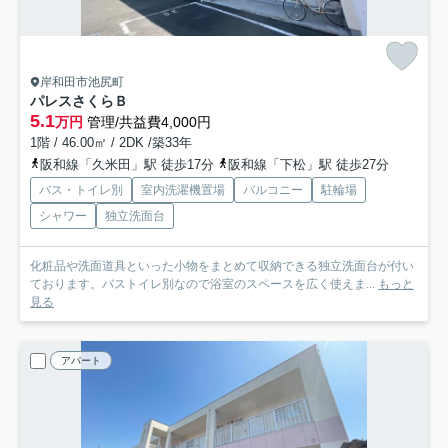
岸和田市池尻町
パレスさくらＢ
5.1
万円
管理/共益費4,000円
1階 / 46.00㎡ / 2DK /築33年
阪和線「久米田」駅 徒歩17分
阪和線「下松」駅 徒歩27分
バス・トイレ別
室内洗濯機置場
バルコニー
駐輪場
シャワー
独立洗面台
化粧品や洗面道具といった小物をまとめて収納できる独立洗面台が付い
ております。バストイレ別なので浴室のスペースを広く使えま...
もっと
見る
アパート