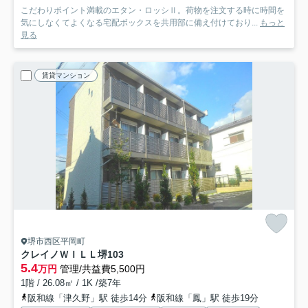
こだわりポイント満載のエタン・ロッシⅡ。荷物を注文する時に時間を
気にしなくてよくなる宅配ボックスを共用部に備え付けており...
もっと
見る
賃貸マンション
堺市西区平岡町
クレイノＷＩＬＬ堺
103
5.4
万円
管理/共益費5,500円
1階 / 26.08㎡ / 1K /築7年
阪和線「津久野」駅 徒歩14分
阪和線「鳳」駅 徒歩19分