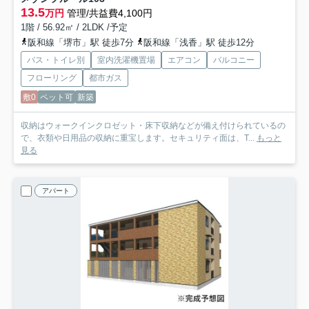
13.5
万円
管理/共益費4,100円
1階 / 56.92㎡ / 2LDK /予定
阪和線「堺市」駅 徒歩7分
阪和線「浅香」駅 徒歩12分
バス・トイレ別
室内洗濯機置場
エアコン
バルコニー
フローリング
都市ガス
敷0
ペット可
新築
収納はウォークインクロゼット・床下収納などが備え付けられているの
で、衣類や日用品の収納に重宝します。セキュリティ面は、T...
もっと
見る
アパート