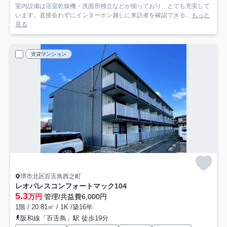
室内設備は浴室乾燥機・洗面所独立などが揃っており、とても充実して
います。直接会わずにインターホン越しに来訪者を確認できる...
もっと
見る
賃貸マンション
堺市北区百舌鳥西之町
レオパレスコンフォートマック
104
5.3
万円
管理/共益費6,000円
1階 / 20.81㎡ / 1K /築16年
阪和線「百舌鳥」駅 徒歩19分