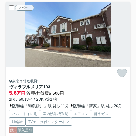
アパート
泉南市信達牧野
ヴィラプルメリア
103
5.6
万円
管理/共益費5,500円
1階 / 50.13㎡ / 2DK /築17年
阪和線「和泉砂川」駅 徒歩11分
阪和線「新家」駅 徒歩26分
バス・トイレ別
室内洗濯機置場
エアコン
都市ガス
駐輪場
TVモニタ付インターホン
敷0
即入居可