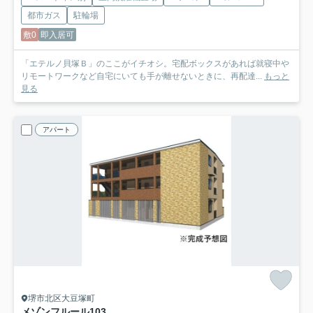
都市ガス
駐輪場
敷0
即入居可
「エテルノ貝塚Ｂ」のここがイチオシ。宅配ボックスがあれば就寝中や
リモートワークなど自宅にいても手が離せないときに、再配達...
もっと
見る
アパート
堺市北区大豆塚町
メゾンフルール
103