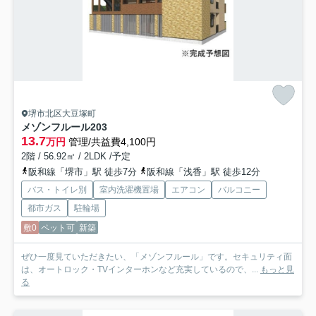
堺市北区大豆塚町
メゾンフルール
203
13.7
万円
管理/共益費4,100円
2階 / 56.92㎡ / 2LDK /予定
阪和線「堺市」駅 徒歩7分
阪和線「浅香」駅 徒歩12分
バス・トイレ別
室内洗濯機置場
エアコン
バルコニー
都市ガス
駐輪場
敷0
ペット可
新築
ぜひ一度見ていただきたい、「メゾンフルール」です。セキュリティ面
は、オートロック・TVインターホンなど充実しているので、...
もっと見
る