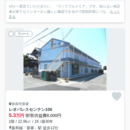
ぜひ一度見ていただきたい、「ヴィラプルメリア」です。知らない来訪
者が来てもインターホン越しに確認できるので防犯対策につな...
もっと
見る
アパート
泉南市新家
レオパレスセンナン
106
5.3
万円
管理/共益費8,000円
1階 / 22.86㎡ / 1K /築30年
阪和線「新家」駅 徒歩12分