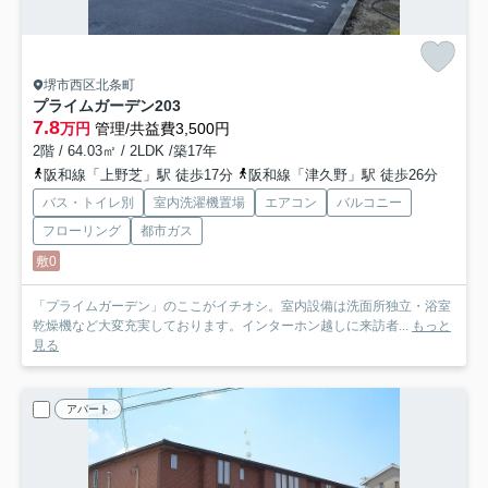
堺市西区北条町
プライムガーデン
203
7.8
万円
管理/共益費3,500円
2階 / 64.03㎡ / 2LDK /築17年
阪和線「上野芝」駅 徒歩17分
阪和線「津久野」駅 徒歩26分
バス・トイレ別
室内洗濯機置場
エアコン
バルコニー
フローリング
都市ガス
敷0
「プライムガーデン」のここがイチオシ。室内設備は洗面所独立・浴室
乾燥機など大変充実しております。インターホン越しに来訪者...
もっと
見る
アパート