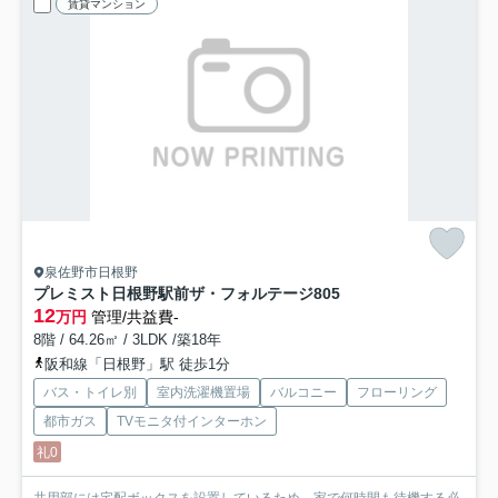
賃貸マンション
泉佐野市日根野
プレミスト日根野駅前ザ・フォルテージ
805
12
万円
管理/共益費-
8階 / 64.26㎡ / 3LDK /築18年
阪和線「日根野」駅 徒歩1分
バス・トイレ別
室内洗濯機置場
バルコニー
フローリング
都市ガス
TVモニタ付インターホン
礼0