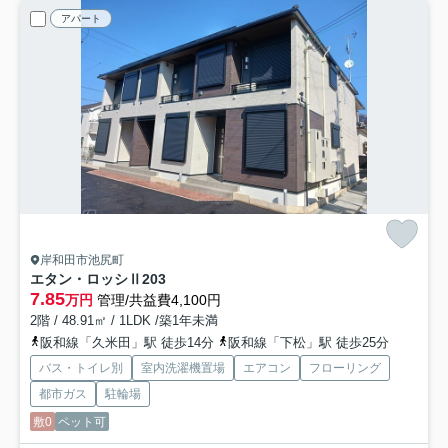
アパート
岸和田市池尻町
エタン・ロッシⅡ
203
7.85
万円
管理/共益費4,100円
2階 / 48.91㎡ / 1LDK /築1年未満
阪和線「久米田」駅 徒歩14分
阪和線「下松」駅 徒歩25分
バス・トイレ別
室内洗濯機置場
エアコン
フローリング
都市ガス
駐輪場
敷0
ペット可