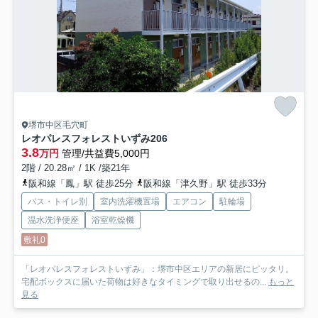
堺市中区毛穴町
レオパレスフォレストいずみ
206
3.8
万円
管理/共益費5,000円
2階 / 20.28㎡ / 1K /築21年
阪和線「鳳」駅 徒歩25分
阪和線「津久野」駅 徒歩33分
バス・トイレ別
室内洗濯機置場
エアコン
駐輪場
温水洗浄便座
浴室乾燥機
敷礼0
「レオパレスフォレストいずみ」：堺市中区エリアの新居にピッタリ。
宅配ボックスに届いた荷物は好きなタイミングで取り出せるの...
もっと
見る