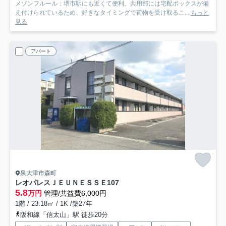
メゾンフルール：堺市駅にも近くて便利。共用部には宅配ボックスが備
え付けられているため、好きなタイミングで荷物を受け取るこ...
もっと
見る
アパート
泉大津市森町
レオパレスＪＥＵＮＥＳＳＥ
107
5.8
万円
管理/共益費6,000円
1階 / 23.18㎡ / 1K /築27年
阪和線「信太山」駅 徒歩20分