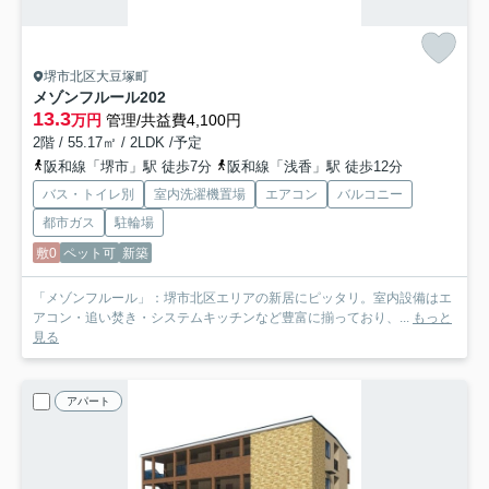
堺市北区大豆塚町
メゾンフルール
202
13.3
万円
管理/共益費4,100円
2階 / 55.17㎡ / 2LDK /予定
阪和線「堺市」駅 徒歩7分
阪和線「浅香」駅 徒歩12分
バス・トイレ別
室内洗濯機置場
エアコン
バルコニー
都市ガス
駐輪場
敷0
ペット可
新築
「メゾンフルール」：堺市北区エリアの新居にピッタリ。室内設備はエ
アコン・追い焚き・システムキッチンなど豊富に揃っており、...
もっと
見る
アパート