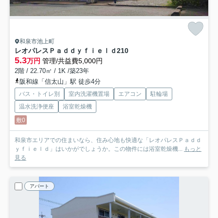
和泉市池上町
レオパレスＰａｄｄｙｆｉｅｌｄ
210
5.3
万円
管理/共益費5,000円
2階 / 22.70㎡ / 1K /築23年
阪和線「信太山」駅 徒歩4分
バス・トイレ別
室内洗濯機置場
エアコン
駐輪場
温水洗浄便座
浴室乾燥機
敷0
和泉市エリアでの住まいなら、住み心地も快適な「レオパレスＰａｄｄ
ｙｆｉｅｌｄ」はいかがでしょうか。この物件には浴室乾燥機...
もっと
見る
アパート