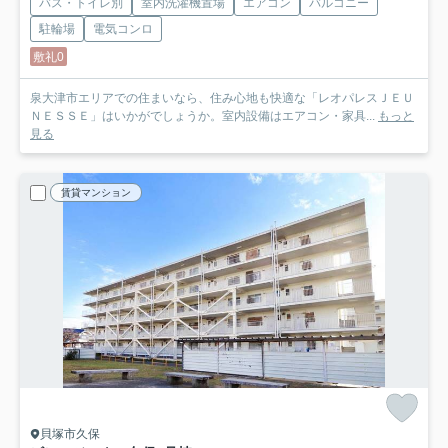
バス・トイレ別
室内洗濯機置場
エアコン
バルコニー
駐輪場
電気コンロ
敷礼0
泉大津市エリアでの住まいなら、住み心地も快適な「レオパレスＪＥＵ
ＮＥＳＳＥ」はいかがでしょうか。室内設備はエアコン・家具...
もっと
見る
賃貸マンション
貝塚市久保