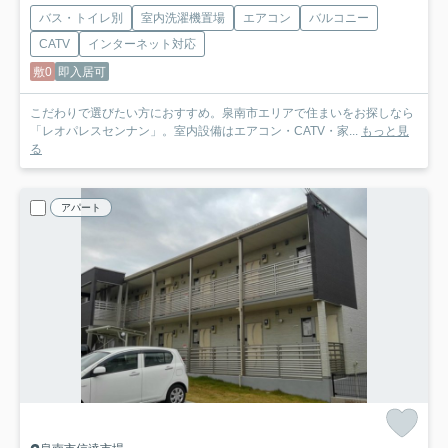
バス・トイレ別
室内洗濯機置場
エアコン
バルコニー
CATV
インターネット対応
敷0
即入居可
こだわりで選びたい方におすすめ。泉南市エリアで住まいをお探しなら
「レオパレスセンナン」。室内設備はエアコン・CATV・家...
もっと見
る
アパート