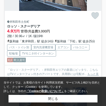
岸和田市土生町
ロッソ・スクーデリア
4.9
万円
管理/共益費3,000円
2階 / 30.96㎡ / 1K /築19年
阪和線「東岸和田」駅 徒歩14分
阪和線「下松」駅 徒歩25分
バス・トイレ別
室内洗濯機置場
エアコン
バルコニー
駐輪場
TVモニタ付インターホン
礼0
即入居可
「ロッソ・スクーデリア」：岸和田市エリアの新居にピッタリ。こちら
はTVインターフォン付きのアパートです。共用部には宅配ボ...
もっと見
る
当サイトでは、お客様の当サイト利用状況把握、サービス向上検討を目的と
して、クッキー（Cookie）を使用しています。
詳しくは、当社の
「Cookieの取扱いについて」
をご確認ください。
アパート
閉じる