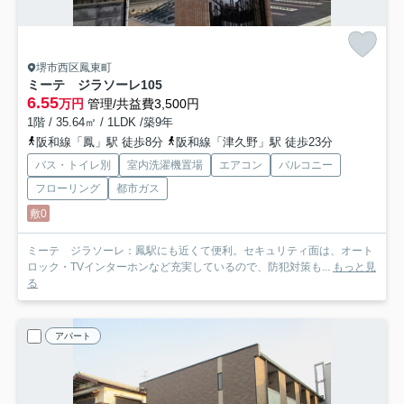
堺市西区鳳東町
ミーテ ジラソーレ
105
6.55
万円
管理/共益費3,500円
1階 / 35.64㎡ / 1LDK /築9年
阪和線「鳳」駅 徒歩8分
阪和線「津久野」駅 徒歩23分
バス・トイレ別
室内洗濯機置場
エアコン
バルコニー
フローリング
都市ガス
敷0
ミーテ ジラソーレ：鳳駅にも近くて便利。セキュリティ面は、オート
ロック・TVインターホンなど充実しているので、防犯対策も...
もっと見
る
アパート