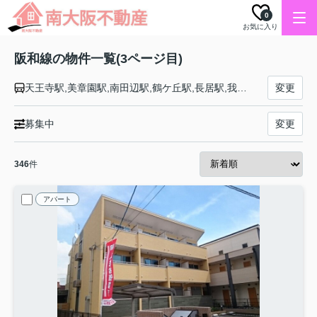
0
お気に入り
阪和線の物件一覧(3ページ目)
天王寺駅,美章園駅,南田辺駅,鶴ケ丘駅,長居駅,我孫子町駅,杉本町駅,浅香駅,堺市駅,三国ケ丘駅,百舌鳥駅,上野芝駅,津久野駅,鳳駅,東羽衣駅,富木駅,北信太駅,信太山駅,和泉府中駅,久米田駅,下松駅,東岸和田駅,東貝塚駅,和泉橋本駅,東佐野駅,熊取駅,日根野駅,長滝駅,新家駅,和泉砂川駅,和泉鳥取駅,山中渓駅,紀伊駅,六十谷駅,紀伊中ノ島駅,和歌山駅
変更
募集中
変更
346
件
アパート