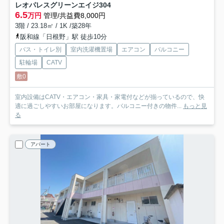
レオパレスグリーンエイジ
304
6.5
万円
管理/共益費8,000円
3階 / 23.18㎡ / 1K /築28年
阪和線「日根野」駅 徒歩10分
バス・トイレ別
室内洗濯機置場
エアコン
バルコニー
駐輪場
CATV
敷0
室内設備はCATV・エアコン・家具・家電付などが揃っているので、快
適に過ごしやすいお部屋になります。バルコニー付きの物件...
もっと見
る
アパート