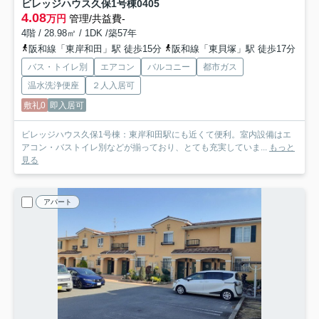
ビレッジハウス久保1号棟
0405
4.08
万円
管理/共益費-
4階 / 28.98㎡ / 1DK /築57年
阪和線「東岸和田」駅 徒歩15分
阪和線「東貝塚」駅 徒歩17分
バス・トイレ別
エアコン
バルコニー
都市ガス
温水洗浄便座
２人入居可
敷礼0
即入居可
ビレッジハウス久保1号棟：東岸和田駅にも近くて便利。室内設備はエ
アコン・バストイレ別などが揃っており、とても充実していま...
もっと
見る
アパート