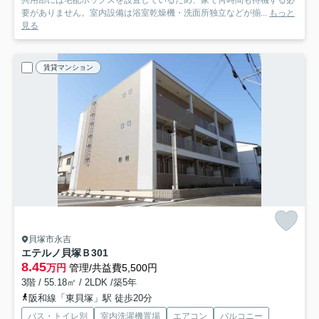
共用部には宅配ボックスを設置しているため、家で何時間も待機する必
要がありません。室内設備は浴室乾燥機・洗面所独立などが揃...
もっと
見る
賃貸マンション
貝塚市永吉
エテルノ貝塚Ｂ
301
8.45
万円
管理/共益費5,500円
3階 / 55.18㎡ / 2LDK /築5年
阪和線「東貝塚」駅 徒歩20分
バス・トイレ別
室内洗濯機置場
エアコン
バルコニー