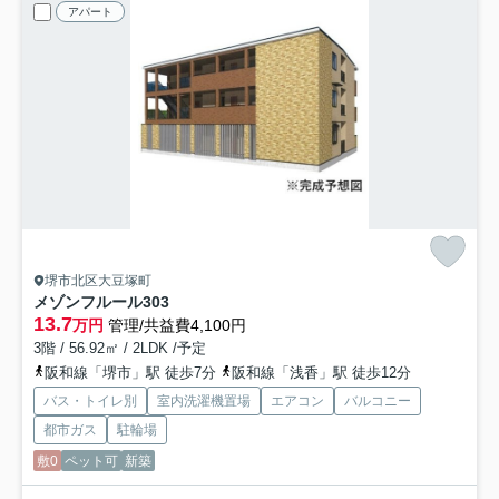
アパート
堺市北区大豆塚町
メゾンフルール
303
13.7
万円
管理/共益費4,100円
3階 / 56.92㎡ / 2LDK /予定
阪和線「堺市」駅 徒歩7分
阪和線「浅香」駅 徒歩12分
バス・トイレ別
室内洗濯機置場
エアコン
バルコニー
都市ガス
駐輪場
敷0
ペット可
新築