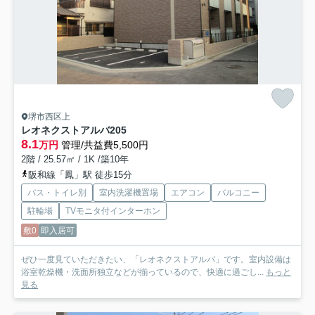
堺市西区上
レオネクストアルバ
205
8.1
万円
管理/共益費5,500円
2階 / 25.57㎡ / 1K /築10年
阪和線「鳳」駅 徒歩15分
バス・トイレ別
室内洗濯機置場
エアコン
バルコニー
駐輪場
TVモニタ付インターホン
敷0
即入居可
ぜひ一度見ていただきたい、「レオネクストアルバ」です。室内設備は
浴室乾燥機・洗面所独立などが揃っているので、快適に過ごし...
もっと
見る