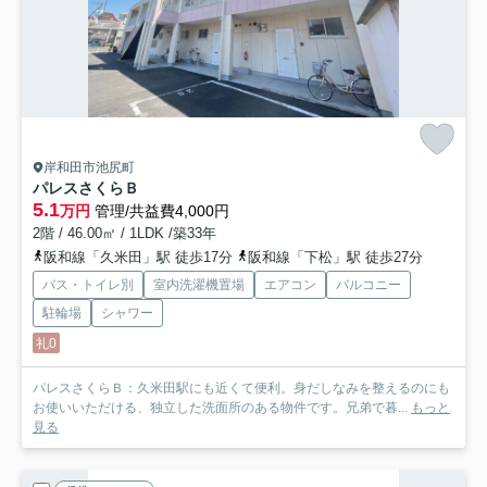
岸和田市池尻町
パレスさくらＢ
5.1
万円
管理/共益費4,000円
2階 / 46.00㎡ / 1LDK /築33年
阪和線「久米田」駅 徒歩17分
阪和線「下松」駅 徒歩27分
バス・トイレ別
室内洗濯機置場
エアコン
バルコニー
駐輪場
シャワー
礼0
パレスさくらＢ：久米田駅にも近くて便利。身だしなみを整えるのにも
お使いいただける、独立した洗面所のある物件です。兄弟で暮...
もっと
見る