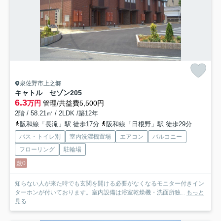
泉佐野市上之郷
キャトル セゾン
205
6.3
万円
管理/共益費5,500円
2階 / 58.21㎡ / 2LDK /築12年
阪和線「長滝」駅 徒歩17分
阪和線「日根野」駅 徒歩29分
バス・トイレ別
室内洗濯機置場
エアコン
バルコニー
フローリング
駐輪場
敷0
知らない人が来た時でも玄関を開ける必要がなくなるモニター付きイン
ターホンが付いております。室内設備は浴室乾燥機・洗面所独...
もっと
見る