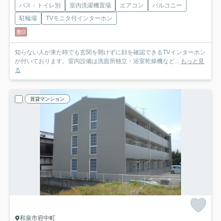
バス・トイレ別
室内洗濯機置場
エアコン
バルコニー
駐輪場
TVモニタ付インターホン
敷0
知らない人が来た時でも玄関を開けずに顔を確認できるTVインターホン
が付いております。室内設備は洗面所独立・浴室乾燥機など...
もっと見
る
賃貸マンション
和泉市府中町