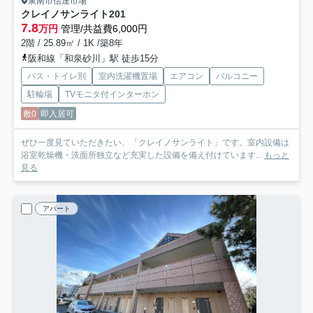
泉南市信達市場
クレイノサンライト
201
7.8
万円
管理/共益費6,000円
2階 / 25.89㎡ / 1K /築8年
阪和線「和泉砂川」駅 徒歩15分
バス・トイレ別
室内洗濯機置場
エアコン
バルコニー
駐輪場
TVモニタ付インターホン
敷0
即入居可
ぜひ一度見ていただきたい、「クレイノサンライト」です。室内設備は
浴室乾燥機・洗面所独立など充実した設備を備え付けています...
もっと
見る
アパート