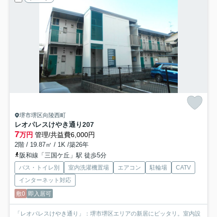
堺市堺区向陵西町
レオパレスけやき通り
207
7
万円
管理/共益費6,000円
2階 / 19.87㎡ / 1K /築26年
阪和線「三国ケ丘」駅 徒歩5分
バス・トイレ別
室内洗濯機置場
エアコン
駐輪場
CATV
インターネット対応
敷0
即入居可
「レオパレスけやき通り」：堺市堺区エリアの新居にピッタリ。室内設