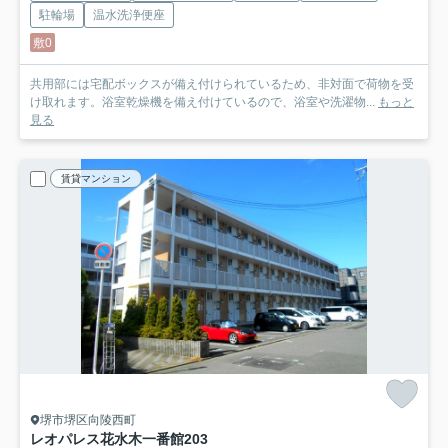
駐輪場
温水洗浄便座
敷0
共用部には宅配ボックスが備え付けられているため、非対面で荷物を受
け取れます。浴室乾燥機を備え付けているので、浴室や洗濯物...
もっと
見る
賃貸マンション
堺市堺区向陵西町
レオパレス花水木一番館
203