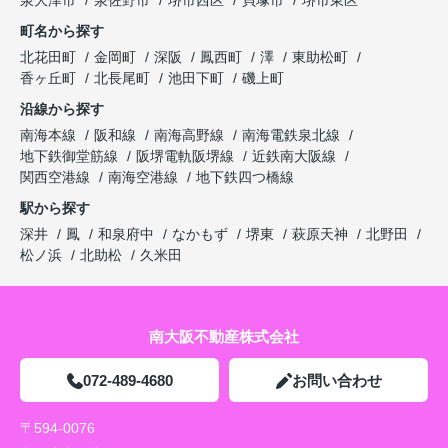
泉大津市
泉佐野市
堺市西区
貝塚市
堺市東区
町名から探す
北花田町
金岡町
深阪
鳳西町
澤
東助松町
香ヶ丘町
北長尾町
池田下町
磯上町
沿線から探す
南海本線
阪和線
南海高野線
南海電鉄泉北線
地下鉄御堂筋線
阪堺電軌阪堺線
近鉄南大阪線
関西空港線
南海空港線
地下鉄四つ橋線
駅から探す
深井
鳳
和泉府中
なかもず
堺東
萩原天神
北野田
松ノ浜
北助松
久米田
南大阪不動産株式会社
072-489-4680
お問い合わせ
〒594-0076