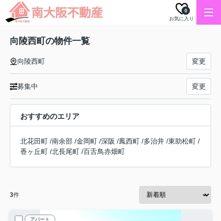
0
お気に入り
向陵西町の物件一覧
向陵西町
変更
募集中
変更
おすすめのエリア
北花田町
/
南余部
/
金岡町
/
深阪
/
鳳西町
/
多治井
/
東助松町
/
香ヶ丘町
/
北長尾町
/
百舌鳥赤畑町
3
件
アパート