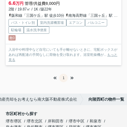
6.6
万円
管理/共益費8,000円
2階 / 19.87㎡ / 1K /築22年
阪和線「三国ケ丘」駅 徒歩10分
南海高野線「三国ヶ丘」駅 徒歩10分
バス・トイレ別
室内洗濯機置場
エアコン
バルコニー
駐輪場
温水洗浄便座
敷0
入浴中や料理中など自宅にいても手が離せないときに、宅配ボックスが
あれば再配達の手間なしに荷物を受け取れます。浴室乾燥機が...
もっと
見る
1
動産売却をお考えなら南大阪不動産株式会社
向陵西町の物件一覧
市区町村から探す
堺市堺区
堺市北区
岸和田市
堺市中区
和泉市