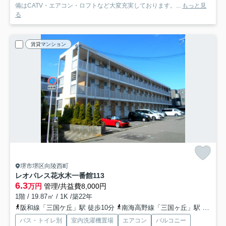
備はCATV・エアコン・ロフトなど大変充実しております。...
もっと見
る
賃貸マンション
堺市堺区向陵西町
レオパレス花水木一番館
113
6.3
万円
管理/共益費8,000円
1階 / 19.87㎡ / 1K /築22年
阪和線「三国ケ丘」駅 徒歩10分
南海高野線「三国ヶ丘」駅 徒歩10分
バス・トイレ別
室内洗濯機置場
エアコン
バルコニー