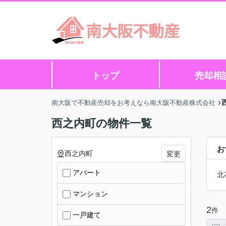
トップ
売却相
南大阪で不動産売却をお考えなら南大阪不動産株式会社
西之内町の物件一覧
お
西之内町
変更
アパート
北
マンション
2
件
一戸建て