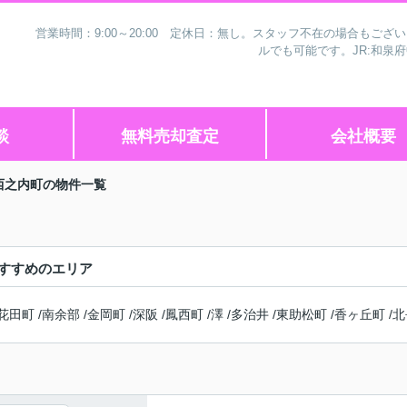
営業時間：9:00～20:00 定休日：無し。スタッフ不在の場合もご
ルでも可能です。JR:和泉
談
無料売却査定
会社概要
西之内町の物件一覧
すすめのエリア
花田町
/
南余部
/
金岡町
/
深阪
/
鳳西町
/
澤
/
多治井
/
東助松町
/
香ヶ丘町
/
北