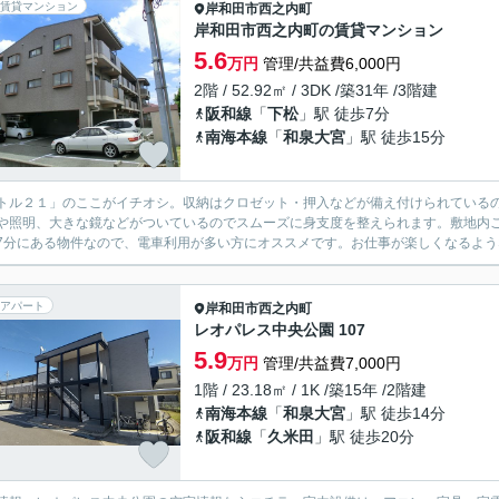
賃貸マンション
岸和田市
西之内町
岸和田市西之内町の賃貸マンション
5.6
万円
管理/共益費6,000円
2階 / 52.92㎡ / 3DK /築31年 /3階建
阪和線
「
下松
」駅 徒歩7分
南海本線
「
和泉大宮
」駅 徒歩15分
トル２１」のここがイチオシ。収納はクロゼット・押入などが備え付けられている
や照明、大きな鏡などがついているのでスムーズに身支度を整えられます。敷地内
7分にある物件なので、電車利用が多い方にオススメです。お仕事が楽しくなるような
アパート
岸和田市
西之内町
レオパレス中央公園 107
5.9
万円
管理/共益費7,000円
1階 / 23.18㎡ / 1K /築15年 /2階建
南海本線
「
和泉大宮
」駅 徒歩14分
阪和線
「
久米田
」駅 徒歩20分