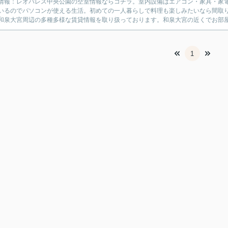
情報：レオパレス中央公園の空室情報ならコチラ。室内設備はエアコン・家具・家
いるのでパソコンが使える生活。初めての一人暮らしで料理も楽しみたいなら間取り
和泉大宮周辺の多種多様な賃貸情報を取り扱っております。和泉大宮の近くでお部屋
1