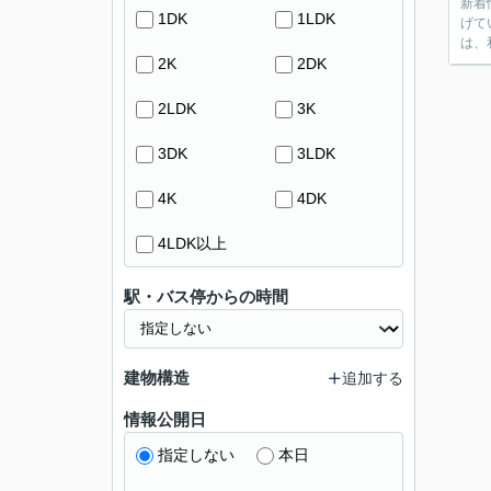
新着
1DK
1LDK
げて
は、
2K
2DK
2LDK
3K
3DK
3LDK
4K
4DK
4LDK以上
駅・バス停からの時間
建物構造
追加する
情報公開日
指定しない
本日