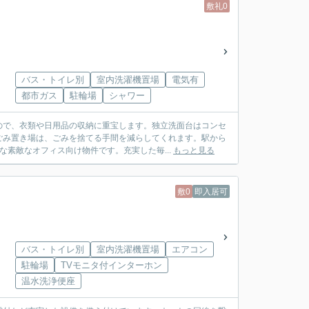
敷礼0
バス・トイレ別
室内洗濯機置場
電気有
都市ガス
駐輪場
シャワー
ので、衣類や日用品の収納に重宝します。独立洗面台はコンセ
ごみ置き場は、ごみを捨てる手間を減らしてくれます。駅から
素敵なオフィス向け物件です。充実した毎...
もっと見る
敷0
即入居可
バス・トイレ別
室内洗濯機置場
エアコン
駐輪場
TVモニタ付インターホン
温水洗浄便座