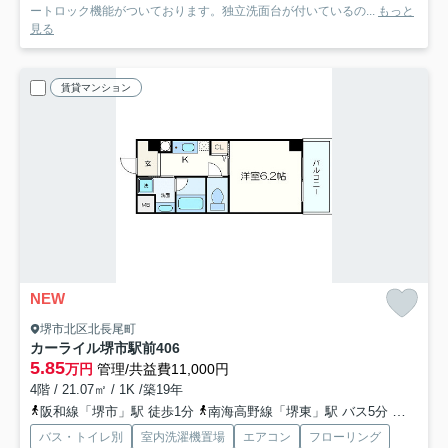
ートロック機能がついております。独立洗面台が付いているの...
もっと
見る
賃貸マンション
NEW
堺市北区北長尾町
カーライル堺市駅前
406
5.85
万円
管理/共益費11,000円
4階 / 21.07㎡ / 1K /築19年
阪和線「堺市」駅 徒歩1分
南海高野線「堺東」駅 バス5分 「阪和堺市駅前」 停歩1分
バス・トイレ別
室内洗濯機置場
エアコン
フローリング