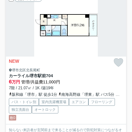
NEW
堺市北区北長尾町
カーライル堺市駅前
704
6
万円
管理/共益費11,000円
7階 / 21.07㎡ / 1K /築19年
阪和線「堺市」駅 徒歩1分
南海高野線「堺東」駅 バス5分 「阪和堺市駅前」 停歩1分
バス・トイレ別
室内洗濯機置場
エアコン
フローリング
独立洗面台
オートロック
敷0
知らない来訪者が玄関前まで来ることが減るので防犯対策につながるオ