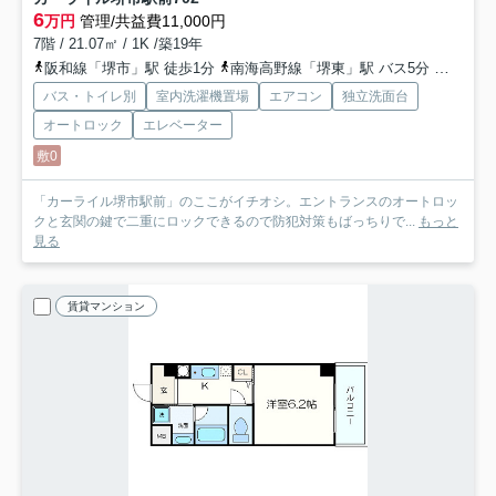
6
万円
管理/共益費11,000円
7階 / 21.07㎡ / 1K /築19年
阪和線「堺市」駅 徒歩1分
南海高野線「堺東」駅 バス5分 「阪和堺市駅前」 停歩1分
バス・トイレ別
室内洗濯機置場
エアコン
独立洗面台
オートロック
エレベーター
敷0
「カーライル堺市駅前」のここがイチオシ。エントランスのオートロッ
クと玄関の鍵で二重にロックできるので防犯対策もばっちりで...
もっと
見る
賃貸マンション