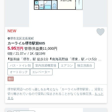
NEW
堺市北区北長尾町
カーライル堺市駅前
605
5.95
万円
管理/共益費11,000円
6階 / 21.07㎡ / 1K /築19年
阪和線「堺市」駅 徒歩1分
南海高野線「堺東」駅 バス5分 「阪和堺市駅前」 停歩1分
バス・トイレ別
室内洗濯機置場
エアコン
独立洗面台
オートロック
エレベーター
敷0
堺市駅周辺への引っ越しをお考えなら「カーライル堺市駅前」。浴室と
切り離されているので湿気に悩まされることがなくなる独立洗...
もっと
見る