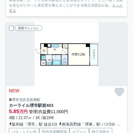
新着情報：カーライル堺市駅前の空室情報ならコチラ。忙しい朝でも鏡
を見ながらサッと身支度を整えることができる独立洗面台があ...
もっと
見る
賃貸マンション
NEW
堺市北区北長尾町
カーライル堺市駅前
403
5.85
万円
管理/共益費11,000円
4階 / 21.07㎡ / 1K /築19年
阪和線「堺市」駅 徒歩1分
南海高野線「堺東」駅 バス5分 「阪和堺市駅前」 停歩1分
バス・トイレ別
室内洗濯機置場
エアコン
独立洗面台