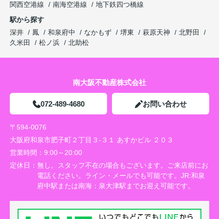
関西空港線
南海空港線
地下鉄四つ橋線
駅から探す
深井
鳳
和泉府中
なかもず
堺東
萩原天神
北野田
久米田
松ノ浜
北助松
南大阪不動産株式会社
072-489-4680
お問い合わせ
〒594-0076
大阪府和泉市肥子町２丁目３-３１ あすかビル ２０３
営業時間：
9:00～20:00
定休日：
無し。スタッフ不在の場合もございます。ご来店前にお
電話ください。ライン・メールでも可能です。JR:和泉
府中駅または南海：泉大津駅までお迎え可能です。