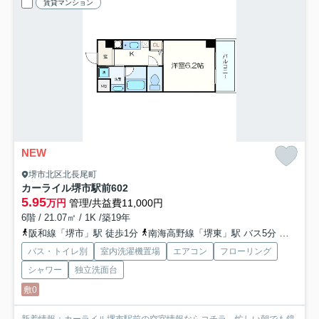
賃貸マンション
NEW
堺市北区北長尾町
カーライル堺市駅前
602
5.95
万円
管理/共益費11,000円
6階 / 21.07㎡ / 1K /築19年
阪和線「堺市」駅 徒歩1分
南海高野線「堺東」駅 バス5分 「阪和堺市駅前」 停歩1分
バス・トイレ別
室内洗濯機置場
エアコン
フローリング
シャワー
独立洗面台
敷0