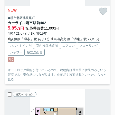
NEW
堺市北区北長尾町
カーライル堺市駅前
402
5.85
万円
管理/共益費11,000円
4階 / 21.07㎡ / 1K /築19年
阪和線「堺市」駅 徒歩1分
南海高野線「堺東」駅 バス5分 「阪和堺市駅前」 停歩1分
バス・トイレ別
室内洗濯機置場
エアコン
フローリング
シャワー
独立洗面台
敷0
オートロック機能が付いているので、建物内は基本的に住民のみという
環境であり安心感につながります。化粧品や洗面道具といった...
もっと
見る
賃貸マンション