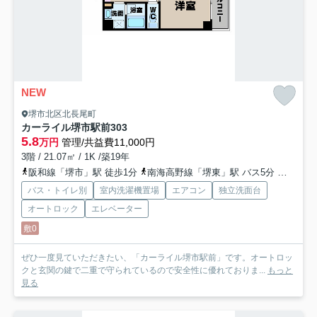
NEW
堺市北区北長尾町
カーライル堺市駅前
303
5.8
万円
管理/共益費11,000円
3階 / 21.07㎡ / 1K /築19年
阪和線「堺市」駅 徒歩1分
南海高野線「堺東」駅 バス5分 「阪和堺市駅前」 停歩1分
バス・トイレ別
室内洗濯機置場
エアコン
独立洗面台
オートロック
エレベーター
敷0
ぜひ一度見ていただきたい、「カーライル堺市駅前」です。オートロッ
クと玄関の鍵で二重で守られているので安全性に優れておりま...
もっと
見る