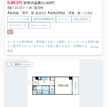
5.85
万円
管理/共益費11,000円
4階 / 21.07㎡ / 1K /築19年
阪和線「堺市」駅 徒歩1分
南海高野線「堺東」駅 バス5分 「阪和堺市駅前」 停歩1分
バス・トイレ別
室内洗濯機置場
エアコン
独立洗面台
オートロック
エレベーター
敷0
カーライル堺市駅前：堺市駅にも近くて便利。オートロックと玄関の鍵
で二重で守られているのでより安全に暮らせます。共用部には...
もっと
見る
賃貸マンション