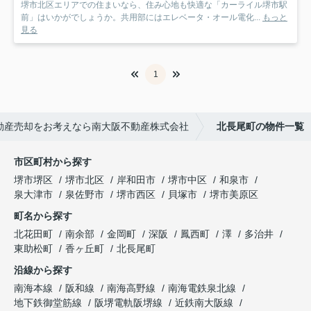
堺市北区エリアでの住まいなら、住み心地も快適な「カーライル堺市駅
前」はいかがでしょうか。共用部にはエレベータ・オール電化...
もっと
見る
1
動産売却をお考えなら南大阪不動産株式会社
北長尾町の物件一覧
市区町村から探す
堺市堺区
堺市北区
岸和田市
堺市中区
和泉市
泉大津市
泉佐野市
堺市西区
貝塚市
堺市美原区
町名から探す
北花田町
南余部
金岡町
深阪
鳳西町
澤
多治井
東助松町
香ヶ丘町
北長尾町
沿線から探す
南海本線
阪和線
南海高野線
南海電鉄泉北線
地下鉄御堂筋線
阪堺電軌阪堺線
近鉄南大阪線