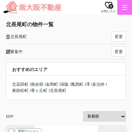
0
お気に入り
北長尾町の物件一覧
北長尾町
変更
募集中
変更
おすすめのエリア
北花田町
/
南余部
/
金岡町
/
深阪
/
鳳西町
/
澤
/
多治井
/
東助松町
/
香ヶ丘町
/
北長尾町
11
件
賃貸マンション