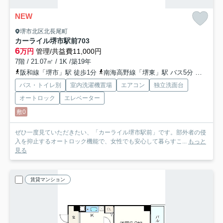
NEW
堺市北区北長尾町
カーライル堺市駅前
703
6
万円
管理/共益費11,000円
7階 / 21.07㎡ / 1K /築19年
阪和線「堺市」駅 徒歩1分
南海高野線「堺東」駅 バス5分 「阪和堺市駅前」 停歩1分
バス・トイレ別
室内洗濯機置場
エアコン
独立洗面台
オートロック
エレベーター
敷0
ぜひ一度見ていただきたい、「カーライル堺市駅前」です。部外者の侵
入を抑止するオートロック機能で、女性でも安心して暮らすこ...
もっと
見る
賃貸マンション