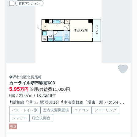
賃貸マンション
堺市北区北長尾町
カーライル堺市駅前
603
5.95
万円
管理/共益費11,000円
6階 / 21.07㎡ / 1K /築19年
阪和線「堺市」駅 徒歩1分
南海高野線「堺東」駅 バス5分 「阪和堺市駅前」 停歩1分
バス・トイレ別
室内洗濯機置場
エアコン
フローリング
シャワー
独立洗面台
敷0