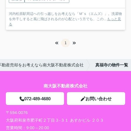
河内松原駅周辺への引っ越しをお考えなら「Ｍ’ｓ（エムズ）」。洗濯物
を外干しすると風に飛ばされるのが心配という方でも、この...
もっと見
る
1
不動産売却をお考えなら南大阪不動産株式会社
真福寺の物件一覧
南大阪不動産株式会社
072-489-4680
お問い合わせ
〒594-0076
大阪府和泉市肥子町２丁目３-３１ あすかビル ２０３
営業時間：
9:00～20:00