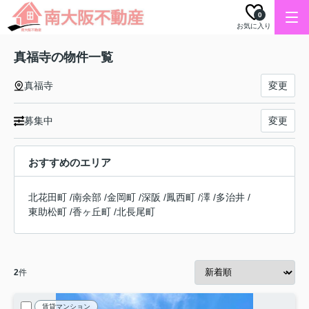
0
お気に入り
真福寺の物件一覧
真福寺
変更
募集中
変更
おすすめのエリア
北花田町
/
南余部
/
金岡町
/
深阪
/
鳳西町
/
澤
/
多治井
/
東助松町
/
香ヶ丘町
/
北長尾町
2
件
賃貸マンション