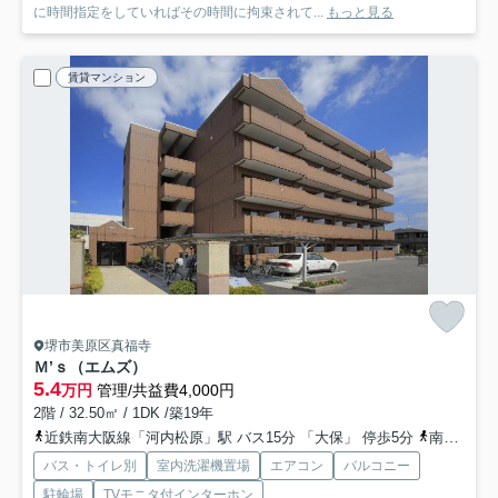
に時間指定をしていればその時間に拘束されて...
もっと見る
賃貸マンション
堺市美原区真福寺
Ｍ’ｓ（エムズ）
5.4
万円
管理/共益費4,000円
2階 / 32.50㎡ / 1DK /築19年
近鉄南大阪線「河内松原」駅 バス15分 「大保」 停歩5分
南海高野線「北野田」駅 バス19分 「大保」 停歩5分
バス・トイレ別
室内洗濯機置場
エアコン
バルコニー
駐輪場
TVモニタ付インターホン