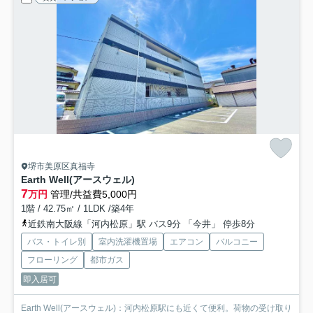
堺市美原区真福寺
Earth Well(アースウェル)
7
万円
管理/共益費5,000円
1階 / 42.75㎡ / 1LDK /築4年
近鉄南大阪線「河内松原」駅 バス9分 「今井」 停歩8分
バス・トイレ別
室内洗濯機置場
エアコン
バルコニー
フローリング
都市ガス
即入居可
Earth Well(アースウェル)：河内松原駅にも近くて便利。荷物の受け取り