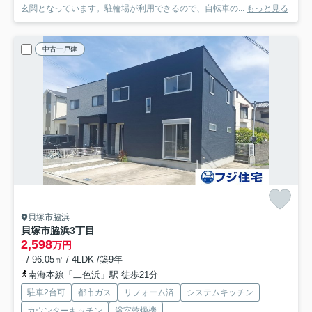
玄関となっています。駐輪場が利用できるので、自転車の...
もっと見る
中古一戸建
貝塚市脇浜
貝塚市脇浜3丁目
2,598
万円
- / 96.05㎡ / 4LDK /築9年
南海本線「二色浜」駅 徒歩21分
駐車2台可
都市ガス
リフォーム済
システムキッチン
カウンターキッチン
浴室乾燥機