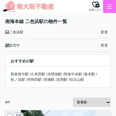
0
お気に入り
南海本線 二色浜駅の物件一覧
二色浜駅
変更
販売中
変更
おすすめの駅
和泉府中駅
/
久米田駅
/
光明池駅
/
和泉中央駅
/
春木駅
/
松ノ浜駅
/
岸和田駅
/
貝塚駅
/
忠岡駅
/
信太山駅
4
件
売地