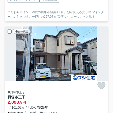
こだわりポイント満載の貝塚市脇浜3丁目。顔が見える安心のTVインタ
ーホン付きです。一押しの127.07㎡(公簿)の中古一...
もっと見る
中古一戸建
貝塚市王子
貝塚市王子
2,098
万円
- / 101.02㎡ / 4LDK /築25年