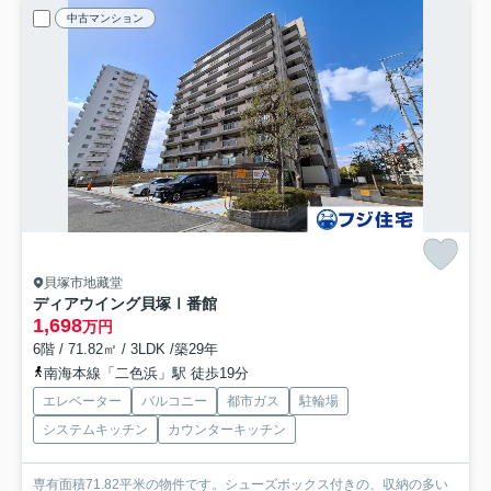
中古マンション
貝塚市地藏堂
ディアウイング貝塚Ⅰ番館
1,698
万円
6階 / 71.82㎡ / 3LDK /築29年
南海本線「二色浜」駅 徒歩19分
エレベーター
バルコニー
都市ガス
駐輪場
システムキッチン
カウンターキッチン
専有面積71.82平米の物件です。シューズボックス付きの、収納の多い