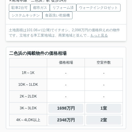
南海本線「二色浜」駅 徒歩14分
駐車2台可
都市ガス
リフォーム済
ウォークインクロゼット
システムキッチン
食器洗い乾燥機
土地面積は101.06㎡(公簿)でイチオシ。2,098万円の価格抑えめの物件
です。立地する準工業地域は、商業地域と並んで...
もっと見る
二色浜の掲載物件の価格相場
価格相場
空室件数
-
-
1R～1K
-
-
1DK～1LDK
-
-
2K～2LDK
1698万円
1室
3K～3LDK
2348万円
2室
4K～4LDK以上