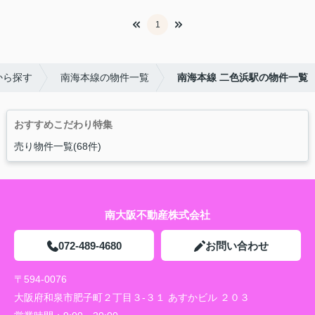
1
から探す
南海本線の物件一覧
南海本線 二色浜駅の物件一覧
おすすめこだわり特集
売り物件一覧(68件)
南大阪不動産株式会社
072-489-4680
お問い合わせ
〒594-0076
大阪府和泉市肥子町２丁目３-３１ あすかビル ２０３