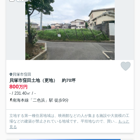
貝塚市窪田
貝塚市窪田土地（更地） 約70坪
800
万円
- / 231.40㎡ / -
南海本線「二色浜」駅 徒歩9分
立地する第一種住居地域は、映画館などの人が集まる施設や大規模の工
場などの建築が禁止されている地域です。平坦地なので、買い...
もっと
見る