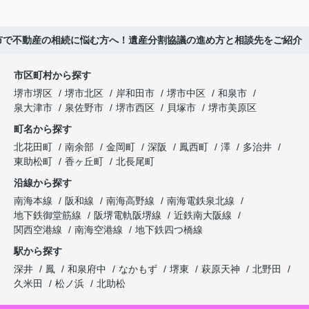
市で不動産の相続に悩む方へ！遺産分割協議の進め方と相談先をご紹介
市区町村から探す
堺市堺区
堺市北区
岸和田市
堺市中区
和泉市
泉大津市
泉佐野市
堺市西区
貝塚市
堺市美原区
町名から探す
北花田町
南余部
金岡町
深阪
鳳西町
澤
多治井
東助松町
香ヶ丘町
北長尾町
沿線から探す
南海本線
阪和線
南海高野線
南海電鉄泉北線
地下鉄御堂筋線
阪堺電軌阪堺線
近鉄南大阪線
関西空港線
南海空港線
地下鉄四つ橋線
駅から探す
深井
鳳
和泉府中
なかもず
堺東
萩原天神
北野田
久米田
松ノ浜
北助松