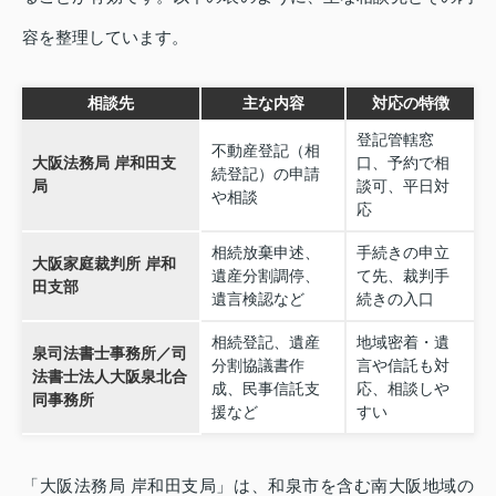
容を整理しています。
相談先
主な内容
対応の特徴
登記管轄窓
不動産登記（相
大阪法務局 岸和田支
口、予約で相
続登記）の申請
局
談可、平日対
や相談
応
相続放棄申述、
手続きの申立
大阪家庭裁判所 岸和
遺産分割調停、
て先、裁判手
田支部
遺言検認など
続きの入口
相続登記、遺産
地域密着・遺
泉司法書士事務所／司
分割協議書作
言や信託も対
法書士法人大阪泉北合
成、民事信託支
応、相談しや
同事務所
援など
すい
「大阪法務局 岸和田支局」は、和泉市を含む南大阪地域の