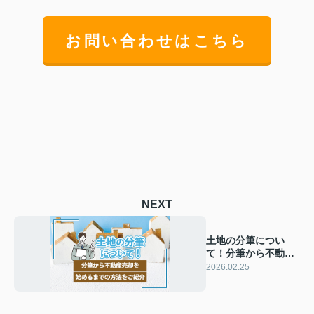
お問い合わせはこちら
NEXT
土地の分筆につい
て！分筆から不動産
売却を始めるまでの
2026.02.25
方法をご紹介