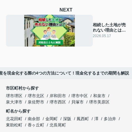
NEXT
相続した土地が売
れない理由とは？
対処法とともに解
2026.05.17
説
産を現金化する際の4つの方法について！現金化するまでの期間も解説
市区町村から探す
堺市堺区
堺市北区
岸和田市
堺市中区
和泉市
泉大津市
泉佐野市
堺市西区
貝塚市
堺市美原区
町名から探す
北花田町
南余部
金岡町
深阪
鳳西町
澤
多治井
東助松町
香ヶ丘町
北長尾町