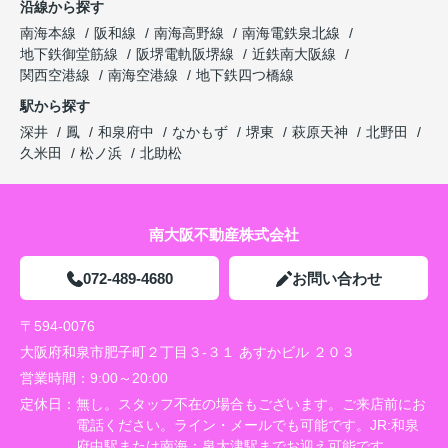
沿線から探す
南海本線
阪和線
南海高野線
南海電鉄泉北線
地下鉄御堂筋線
阪堺電軌阪堺線
近鉄南大阪線
関西空港線
南海空港線
地下鉄四つ橋線
駅から探す
深井
鳳
和泉府中
なかもず
堺東
萩原天神
北野田
久米田
松ノ浜
北助松
南大阪不動産株式会社
072-489-4680
お問い合わせ
〒594-0076
大阪府和泉市肥子町２丁目３-３１ あすかビル ２０３
営業時間：
9:00～20:00
定休日：
無し。スタッフ不在の場合もございます。ご来店前にお
電話ください。ライン・メールでも可能です。JR:和泉
府中駅または南海：泉大津駅までお迎え可能です。