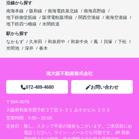
沿線から探す
南海本線
阪和線
南海電鉄泉北線
南海高野線
地下鉄御堂筋線
阪堺電軌阪堺線
関西空港線
南海空港線
地下鉄四つ橋線
水間鉄道
駅から探す
なかもず
久米田
和泉府中
和泉中央
鳳
貝塚
下松
光明池
深井
春木
南大阪不動産株式会社
072-489-4680
お問い合わせ
〒594-0076
大阪府和泉市肥子町２丁目３-３１ あすかビル ２０３
営業時間：
9:00～20:00
定休日：
無し。スタッフ不在の場合もございます。ご来店前にお
電話ください。ライン・メールでも可能です。JR:和泉
府中駅または南海：泉大津駅までお迎え可能です。