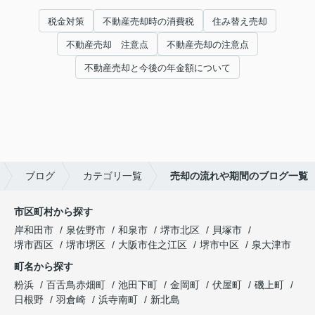
税金対策
不動産売却時の消費税
住み替え売却
不動産売却 注意点
不動産売却の注意点
不動産売却と今後の年金額について
ブログ
カテゴリ一覧
売却の流れや期間のブログ一覧
市区町村から探す
岸和田市
泉佐野市
和泉市
堺市北区
貝塚市
堺市西区
堺市堺区
大阪市住之江区
堺市中区
泉大津市
町名から探す
粉浜
百舌鳥赤畑町
池田下町
金岡町
伏屋町
磯上町
日根野
羽倉崎
浜寺南町
新北島