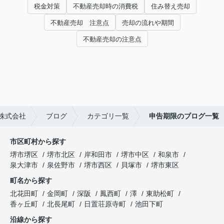
税金対策
不動産売却時の消費税
住み替え売却
不動産売却 注意点
売却の流れや期間
不動産売却の注意点
株式会社
ブログ
カテゴリ一覧
申告期限のブログ一覧
市区町村から探す
堺市堺区
堺市北区
岸和田市
堺市中区
和泉市
泉大津市
泉佐野市
堺市西区
貝塚市
堺市東区
町名から探す
北花田町
金岡町
深阪
鳳西町
澤
東助松町
香ヶ丘町
北長尾町
日置荘原寺町
池田下町
沿線から探す