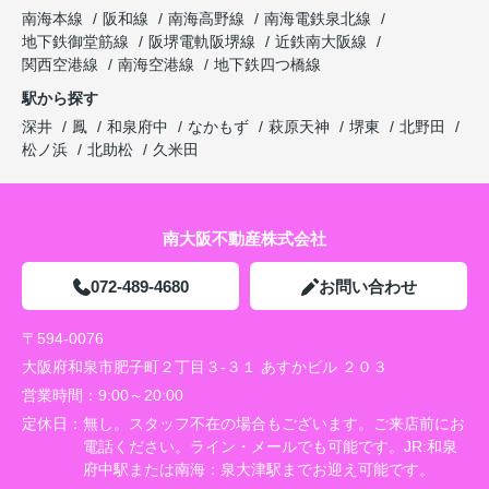
南海本線
阪和線
南海高野線
南海電鉄泉北線
地下鉄御堂筋線
阪堺電軌阪堺線
近鉄南大阪線
関西空港線
南海空港線
地下鉄四つ橋線
駅から探す
深井
鳳
和泉府中
なかもず
萩原天神
堺東
北野田
松ノ浜
北助松
久米田
南大阪不動産株式会社
072-489-4680
お問い合わせ
〒594-0076
大阪府和泉市肥子町２丁目３-３１ あすかビル ２０３
営業時間：
9:00～20:00
定休日：
無し。スタッフ不在の場合もございます。ご来店前にお
電話ください。ライン・メールでも可能です。JR:和泉
府中駅または南海：泉大津駅までお迎え可能です。