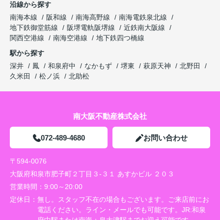
沿線から探す
南海本線
阪和線
南海高野線
南海電鉄泉北線
地下鉄御堂筋線
阪堺電軌阪堺線
近鉄南大阪線
関西空港線
南海空港線
地下鉄四つ橋線
駅から探す
深井
鳳
和泉府中
なかもず
堺東
萩原天神
北野田
久米田
松ノ浜
北助松
南大阪不動産株式会社
072-489-4680
お問い合わせ
〒594-0076
大阪府和泉市肥子町２丁目３-３１ あすかビル ２０３
営業時間：
9:00～20:00
定休日：
無し。スタッフ不在の場合もございます。ご来店前にお
電話ください。ライン・メールでも可能です。JR:和泉
府中駅または南海：泉大津駅までお迎え可能です。