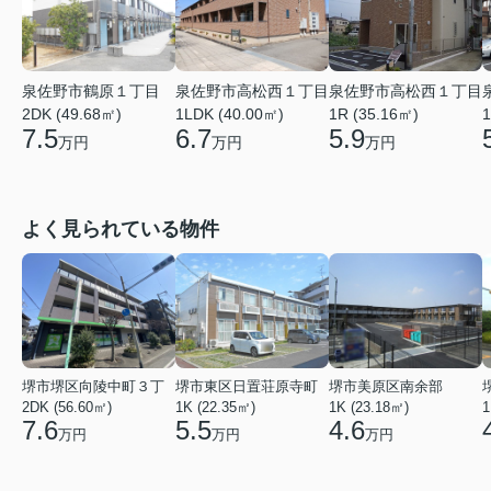
泉佐野市鶴原１丁目
泉佐野市高松西１丁目
泉佐野市高松西１丁目
2DK (49.68㎡)
1LDK (40.00㎡)
1R (35.16㎡)
1
7.5
6.7
5.9
万円
万円
万円
よく見られている物件
堺市堺区向陵中町３丁
堺市東区日置荘原寺町
堺市美原区南余部
2DK (56.60㎡)
1K (22.35㎡)
1K (23.18㎡)
1
7.6
5.5
4.6
万円
万円
万円