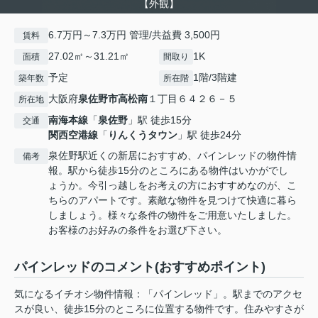
【外観】
6.7万円～7.3万円 管理/共益費 3,500円
賃料
27.02㎡～31.21㎡
1K
面積
間取り
予定
1階/3階建
築年数
所在階
大阪府
泉佐野市
高松南
１丁目６４２６－５
所在地
南海本線
「
泉佐野
」駅 徒歩15分
交通
関西空港線
「
りんくうタウン
」駅 徒歩24分
泉佐野駅近くの新居におすすめ、パインレッドの物件情
備考
報。駅から徒歩15分のところにある物件はいかがでし
ょうか。今引っ越しをお考えの方におすすめなのが、こ
ちらのアパートです。素敵な物件を見つけて快適に暮ら
しましょう。様々な条件の物件をご用意いたしました。
お客様のお好みの条件をお選び下さい。
パインレッドのコメント(おすすめポイント)
気になるイチオシ物件情報：「パインレッド」。駅までのアクセ
スが良い、徒歩15分のところに位置する物件です。住みやすさが