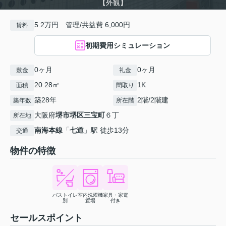
【外観】
5.2万円 管理/共益費 6,000円
賃料
初期費用シミュレーション
0ヶ月
0ヶ月
敷金
礼金
20.28㎡
1K
面積
間取り
築28年
2階/2階建
築年数
所在階
大阪府
堺市堺区
三宝町
６丁
所在地
南海本線
「
七道
」駅 徒歩13分
交通
物件の特徴
バストイレ
室内洗濯機
家具・家電
別
置場
付き
セールスポイント