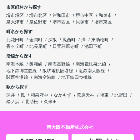
市区町村から探す
堺市堺区
堺市北区
岸和田市
堺市中区
和泉市
泉大津市
泉佐野市
堺市西区
貝塚市
堺市東区
町名から探す
北花田町
金岡町
深阪
鳳西町
澤
東助松町
香ヶ丘町
北長尾町
日置荘原寺町
池田下町
沿線から探す
南海本線
阪和線
南海高野線
南海電鉄泉北線
地下鉄御堂筋線
阪堺電軌阪堺線
近鉄南大阪線
関西空港線
南海空港線
地下鉄四つ橋線
駅から探す
深井
鳳
和泉府中
なかもず
萩原天神
堺東
北野田
松ノ浜
北助松
久米田
南大阪不動産株式会社