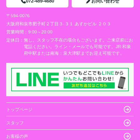
072-489-4680
お問い合わせ
〒594-0076
大阪府和泉市肥子町２丁目３-３１ あすかビル ２０３
営業時間：
9:00～20:00
定休日：
無し。スタッフ不在の場合もございます。ご来店前にお
電話ください。ライン・メールでも可能です。JR:和泉
府中駅または南海：泉大津駅までお迎え可能です。
トップページ
スタッフ
お客様の声