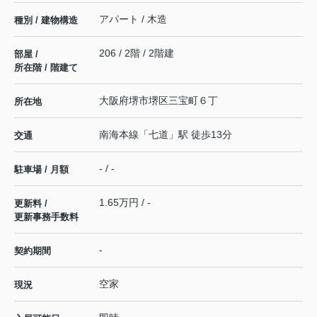
アパート / 木造
種別 / 建物構造
206 / 2階 / 2階建
部屋 /
所在階 / 階建て
大阪府
堺市堺区
三宝町
６丁
所在地
南海本線
「
七道
」駅 徒歩13分
交通
- / -
駐車場 / 月額
1.65万円 / -
更新料 /
更新事務手数料
-
契約期間
空家
現況