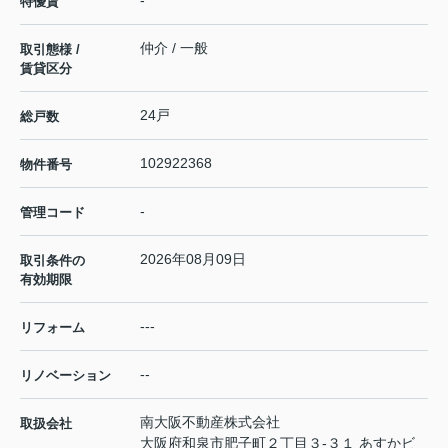
-
特優賃
仲介 / 一般
取引態様 /
賃貸区分
24戸
総戸数
102922368
物件番号
-
管理コード
2026年08月09日
取引条件の
有効期限
---
リフォーム
--
リノベーション
南大阪不動産株式会社
取扱会社
大阪府和泉市肥子町２丁目３-３１ あすかビ