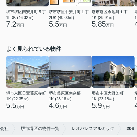
堺市堺区中安井町１丁
堺市堺区南安井町５丁
堺市堺区今池町１丁
2DK (40.00㎡)
1LDK (46.32㎡)
1K (29.91㎡)
1
5.5
7.2
5.85
万円
万円
万円
よく見られている物件
堺市東区日置荘原寺町
堺市美原区南余部
堺市中区大野芝町
1K (22.35㎡)
1K (23.18㎡)
1
1K (23.18㎡)
5.5
4.6
5.9
万円
万円
万円
会社
堺市堺区の物件一覧
レオパレスアルミック
206