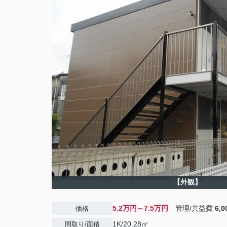
【外観】
5.2万円～7.5万円
管理/共益費
6,
価格
1K/20.28㎡
間取り/面積