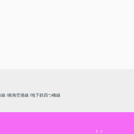
港線
南海空港線
地下鉄四つ橋線
トッ