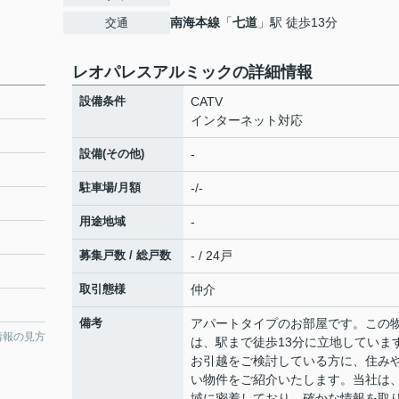
南海本線
「
七道
」駅 徒歩13分
交通
レオパレスアルミックの詳細情報
設備条件
CATV
インターネット対応
設備(その他)
-
駐車場/月額
-/-
用途地域
-
募集戸数 / 総戸数
- / 24戸
取引態様
仲介
備考
アパートタイプのお部屋です。この
情報の見方
は、駅まで徒歩13分に立地していま
お引越をご検討している方に、住み
い物件をご紹介いたします。当社は
域に密着しており、確かな情報を取