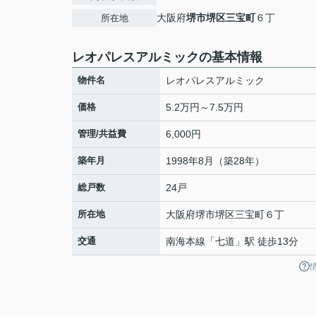
大阪府
堺市堺区
三宝町
６丁
所在地
レオパレスアルミックの基本情報
物件名
レオパレスアルミック
価格
5.2万円～7.5万円
管理/共益費
6,000円
築年月
1998年8月（築28年）
総戸数
24戸
所在地
大阪府
堺市堺区
三宝町
６丁
交通
南海本線
「
七道
」駅 徒歩13分