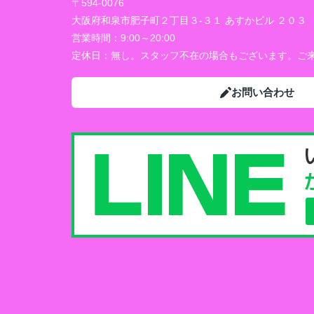
〒594-0076
大阪府和泉市肥子町２丁目３-３１ あすかビル ２０３
営業時間：
9:00～20:00
定休日：
無し。スタッフ不在の場合もございます。ご来
お問い合わせ