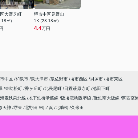
区大野芝町
堺市中区見野山
3.18㎡)
1K (23.18㎡)
4.4
円
万円
市中区
和泉市
泉大津市
泉佐野市
堺市西区
貝塚市
堺市東区
澤
東助松町
香ヶ丘町
北長尾町
日置荘原寺町
池田下町
南海電鉄泉北線
地下鉄御堂筋線
阪堺電軌阪堺線
近鉄南大阪線
関西空
原天神
堺東
北野田
松ノ浜
北助松
久米田