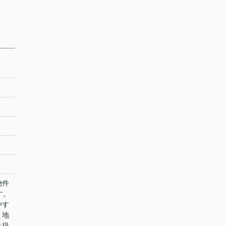
物件
す。
やす
、地
り扱