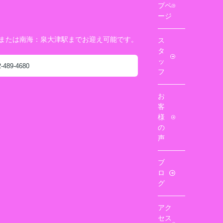
プペ
ージ
駅または南海：泉大津駅までお迎え可能です。
ス
タ
ッ
2-489-4680
フ
お
客
様
の
声
ブ
ロ
グ
アク
セス