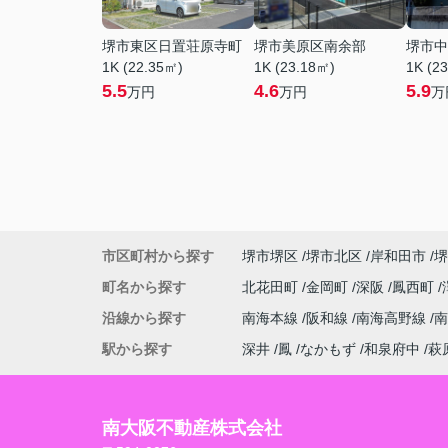
堺市東区日置荘原寺町
堺市美原区南余部
堺市中
1K (22.35㎡)
1K (23.18㎡)
1K (2
5.5
4.6
5.9
万円
万円
万
市区町村から探す
堺市堺区
堺市北区
岸和田市
堺
町名から探す
北花田町
金岡町
深阪
鳳西町
沿線から探す
南海本線
阪和線
南海高野線
駅から探す
深井
鳳
なかもず
和泉府中
萩
南大阪不動産株式会社