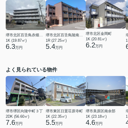
堺市北区金岡町
堺市北区百舌鳥赤畑町５丁
堺市北区百舌鳥陵南町３丁
1K (20.81㎡)
1K (19.87㎡)
1R (27.25㎡)
1
6.2
6.3
5.4
万円
万円
万円
よく見られている物件
堺市堺区向陵中町３丁
堺市東区日置荘原寺町
堺市美原区南余部
2DK (56.60㎡)
1K (22.35㎡)
1K (23.18㎡)
1
7.6
5.5
4.6
万円
万円
万円