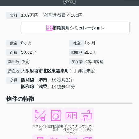
【外観】
13.9万円 管理/共益費 4,100円
賃料
初期費用シミュレーション
0ヶ月
1ヶ月
敷金
礼金
59.62㎡
2LDK
面積
間取り
予定
2階/3階建
築年数
所在階
大阪府
堺市北区
東雲東町
１丁詳細未定
所在地
阪和線
「
堺市
」駅 徒歩3分
交通
阪和線
「
浅香
」駅 徒歩12分
物件の特徴
バストイレ
室内洗濯機
TVモニタ
カウンター
別
置場
付きインタ
キッチン
ーホン