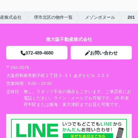
産株式会社
堺市北区の物件一覧
メゾンボヌール
201
南大阪不動産株式会社
072-489-4680
お問い合わせ
〒594-0076
大阪府和泉市肥子町２丁目３-３１ あすかビル ２０３
営業時間：
9:00～20:00
定休日：
無し。スタッフ不在の場合もございます。ご来店前にお
電話ください。ライン・メールでも可能です。JR:和泉
府中駅または南海：泉大津駅までお迎え可能です。