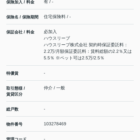
有 / -
保険加入 / 料金
住宅保険料 / -
保険名 / 保険期間
必加入
保証会社 / 料金
ハウスリーブ
ハウスリーブ株式会社 契約時保証委託料：
2.2万/月額保証委託料：賃料総額の2.2％又は
5.5％ ※ペット可は2.5万/2.5％
-
特優賃
仲介 / 一般
取引態様 /
賃貸区分
-
総戸数
103278469
物件番号
-
管理コード