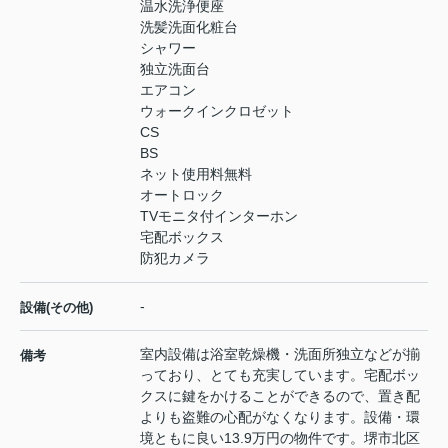
温水洗浄便座
洗髪洗面化粧台
シャワー
独立洗面台
エアコン
ウォークインクロゼット
CS
BS
ネット使用料無料
オートロック
TVモニタ付インターホン
宅配ボックス
防犯カメラ
-
設備(その他)
室内設備は浴室乾燥機・洗面所独立などが揃
備考
っており、とても充実しています。宅配ボッ
クスに鍵をかけることができるので、置き配
よりも盗難の心配がなくなります。設備・環
境ともに良い13.9万円の物件です。堺市北区