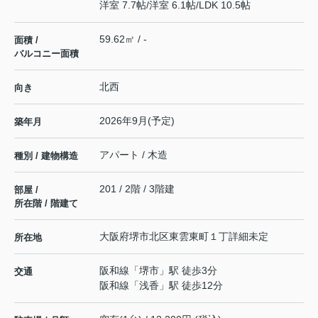
洋室 7.7帖
/
洋室 6.1帖
/
LDK 10.5帖
59.62㎡ / -
面積 /
バルコニー面積
北西
向き
2026年9月(予定)
築年月
アパート / 木造
種別 / 建物構造
201 / 2階 / 3階建
部屋 /
所在階 / 階建て
大阪府
堺市北区
東雲東町
１丁詳細未定
所在地
阪和線
「
堺市
」駅 徒歩3分
交通
阪和線
「
浅香
」駅 徒歩12分