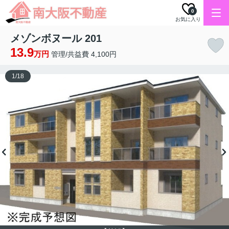
0
お気に入り
メゾンボヌール 201
13.9
万円
管理/共益費 4,100円
1
/
18