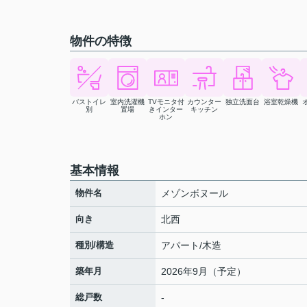
物件の特徴
バストイレ
室内洗濯機
TVモニタ付
カウンター
独立洗面台
浴室乾燥機
別
置場
きインター
キッチン
ホン
基本情報
物件名
メゾンボヌール
向き
北西
種別/構造
アパート/木造
築年月
2026年9月（予定）
総戸数
-