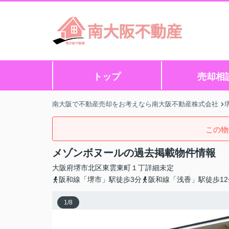
トップ
売却相
南大阪で不動産売却をお考えなら南大阪不動産株式会社
この物
メゾンボヌールの過去掲載物件情報
大阪府
堺市北区
東雲東町
１丁詳細未定
阪和線「堺市」駅徒歩3分
阪和線「浅香」駅徒歩12
1
/
8