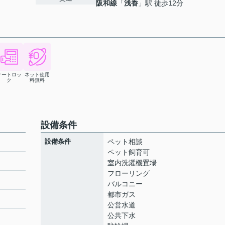
阪和線
「
浅香
」駅 徒歩12分
オートロッ
ネット使用
ク
料無料
設備条件
設備条件
ペット相談
ペット飼育可
室内洗濯機置場
フローリング
バルコニー
都市ガス
公営水道
公共下水