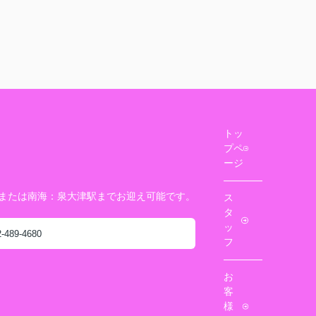
トッ
プペ
ージ
駅または南海：泉大津駅までお迎え可能です。
ス
タ
ッ
2-489-4680
フ
お
客
様