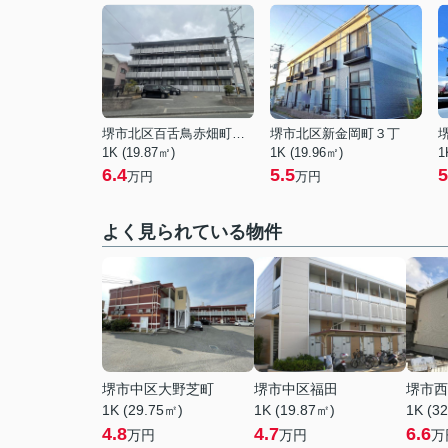
堺市北区百舌鳥赤畑町５丁
堺市北区新金岡町３丁
1K (19.87㎡)
1K (19.96㎡)
1
6.4
5.5
5
万円
万円
よく見られている物件
堺市中区大野芝町
堺市中区福田
堺市西
1K (29.75㎡)
1K (19.87㎡)
1K (3
4.8
4.7
6.6
万円
万円
万