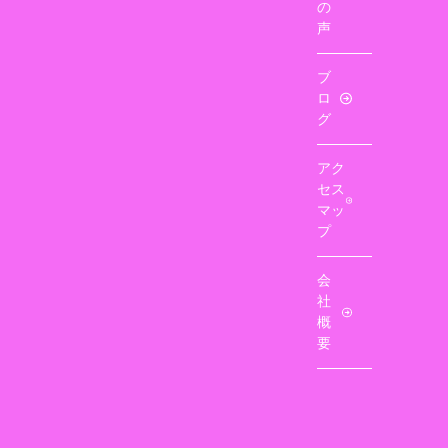
の
声
ブ
ロ
グ
アク
セス
マッ
プ
会
社
概
要