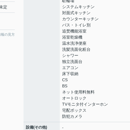
駐輪場
システムキッチン
未定
対面式キッチン
カウンターキッチン
バス・トイレ別
追焚機能浴室
情報の見方
浴室乾燥機
温水洗浄便座
洗髪洗面化粧台
シャワー
独立洗面台
エアコン
床下収納
CS
BS
ネット使用料無料
オートロック
TVモニタ付インターホン
宅配ボックス
防犯カメラ
設備(その他)
-