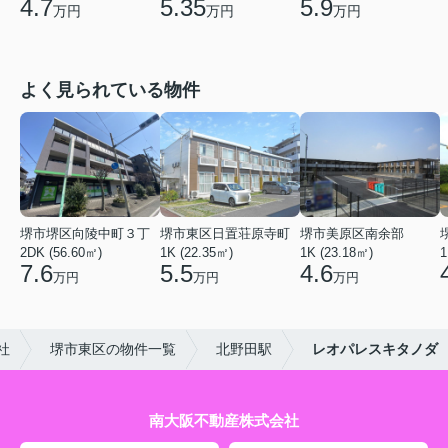
4.7
5.35
5.9
万円
万円
万円
よく見られている物件
堺市堺区向陵中町３丁
堺市東区日置荘原寺町
堺市美原区南余部
2DK (56.60㎡)
1K (22.35㎡)
1K (23.18㎡)
1
7.6
5.5
4.6
万円
万円
万円
社
堺市東区の物件一覧
北野田駅
レオパレスキタノダ
南大阪不動産株式会社