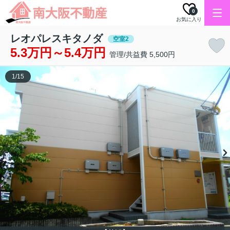
0
お気に入り
レオパレスキタノダ
空室2
5.3万円～5.4万円
管理/共益費 5,500円
1
/
15