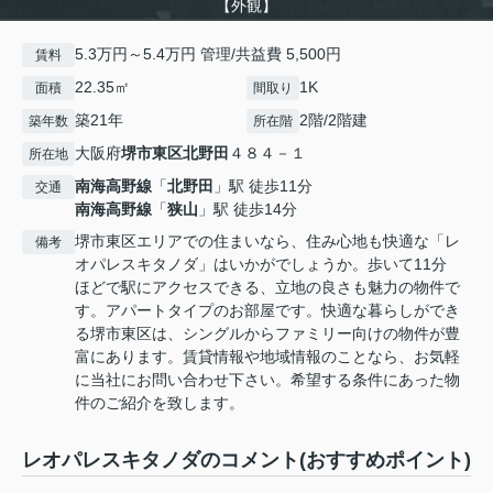
【外観】
5.3万円～5.4万円 管理/共益費 5,500円
賃料
22.35㎡
1K
面積
間取り
築21年
2階/2階建
築年数
所在階
大阪府
堺市東区
北野田
４８４－１
所在地
南海高野線
「
北野田
」駅 徒歩11分
交通
南海高野線
「
狭山
」駅 徒歩14分
堺市東区エリアでの住まいなら、住み心地も快適な「レ
備考
オパレスキタノダ」はいかがでしょうか。歩いて11分
ほどで駅にアクセスできる、立地の良さも魅力の物件で
す。アパートタイプのお部屋です。快適な暮らしができ
る堺市東区は、シングルからファミリー向けの物件が豊
富にあります。賃貸情報や地域情報のことなら、お気軽
に当社にお問い合わせ下さい。希望する条件にあった物
件のご紹介を致します。
レオパレスキタノダのコメント(おすすめポイント)