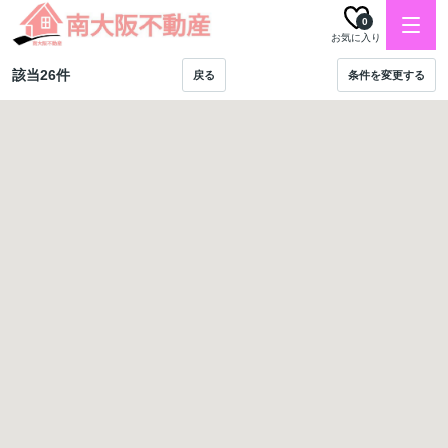
0
お気に入り
該当
26
件
戻る
条件を変更する