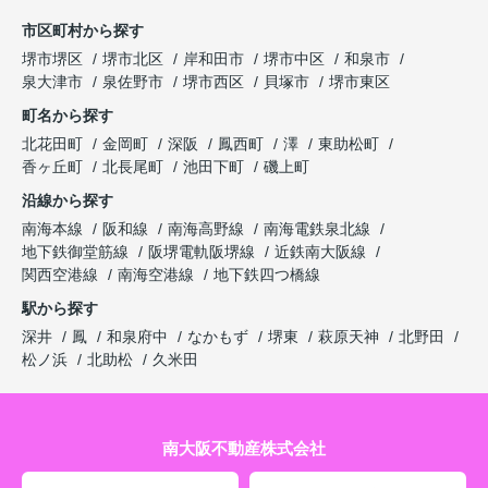
市区町村から探す
堺市堺区
堺市北区
岸和田市
堺市中区
和泉市
泉大津市
泉佐野市
堺市西区
貝塚市
堺市東区
町名から探す
北花田町
金岡町
深阪
鳳西町
澤
東助松町
香ヶ丘町
北長尾町
池田下町
磯上町
沿線から探す
南海本線
阪和線
南海高野線
南海電鉄泉北線
地下鉄御堂筋線
阪堺電軌阪堺線
近鉄南大阪線
関西空港線
南海空港線
地下鉄四つ橋線
駅から探す
深井
鳳
和泉府中
なかもず
堺東
萩原天神
北野田
松ノ浜
北助松
久米田
南大阪不動産株式会社