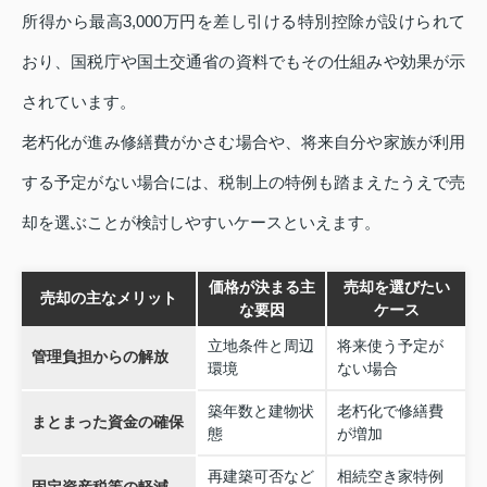
所得から最高3,000万円を差し引ける特別控除が設けられて
おり、国税庁や国土交通省の資料でもその仕組みや効果が示
されています。
老朽化が進み修繕費がかさむ場合や、将来自分や家族が利用
する予定がない場合には、税制上の特例も踏まえたうえで売
却を選ぶことが検討しやすいケースといえます。
価格が決まる主
売却を選びたい
売却の主なメリット
な要因
ケース
立地条件と周辺
将来使う予定が
管理負担からの解放
環境
ない場合
築年数と建物状
老朽化で修繕費
まとまった資金の確保
態
が増加
再建築可否など
相続空き家特例
固定資産税等の軽減