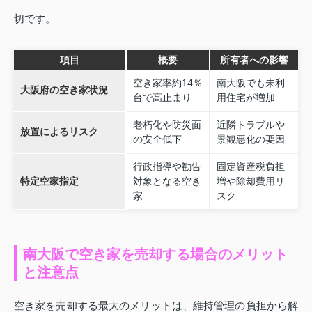
切です。
項目
概要
所有者への影響
空き家率約14％
南大阪でも未利
大阪府の空き家状況
台で高止まり
用住宅が増加
老朽化や防災面
近隣トラブルや
放置によるリスク
の安全低下
景観悪化の要因
行政指導や勧告
固定資産税負担
特定空家指定
対象となる空き
増や除却費用リ
家
スク
南大阪で空き家を売却する場合のメリット
と注意点
空き家を売却する最大のメリットは、維持管理の負担から解