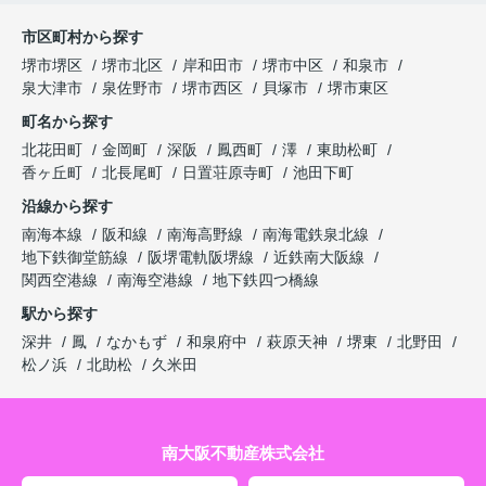
市区町村から探す
堺市堺区
堺市北区
岸和田市
堺市中区
和泉市
泉大津市
泉佐野市
堺市西区
貝塚市
堺市東区
町名から探す
北花田町
金岡町
深阪
鳳西町
澤
東助松町
香ヶ丘町
北長尾町
日置荘原寺町
池田下町
沿線から探す
南海本線
阪和線
南海高野線
南海電鉄泉北線
地下鉄御堂筋線
阪堺電軌阪堺線
近鉄南大阪線
関西空港線
南海空港線
地下鉄四つ橋線
駅から探す
深井
鳳
なかもず
和泉府中
萩原天神
堺東
北野田
松ノ浜
北助松
久米田
南大阪不動産株式会社