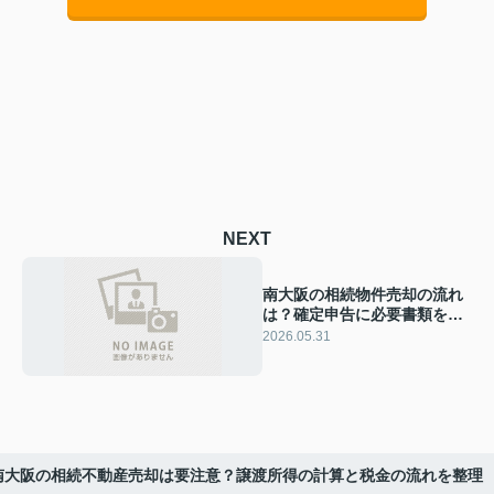
NEXT
南大阪の相続物件売却の流れ
は？確定申告に必要書類をそ
ろえる方法
2026.05.31
南大阪の相続不動産売却は要注意？譲渡所得の計算と税金の流れを整理