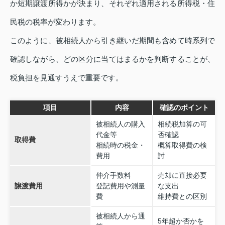
か短期譲渡所得かが決まり、それぞれ適用される所得税・住
民税の税率が変わります。
このように、被相続人から引き継いだ期間も含めて時系列で
確認しながら、どの区分に当てはまるかを判断することが、
税負担を見通すうえで重要です。
項目
内容
確認のポイント
被相続人の購入
相続税加算の可
代金等
否確認
取得費
相続時の税金・
概算取得費の検
費用
討
仲介手数料
売却に直接必要
譲渡費用
登記費用や測量
な支出
費
維持費との区別
被相続人から通
5年超か否かを