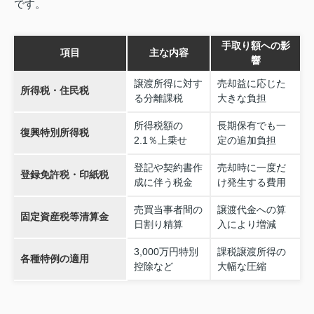
です。
手取り額への影
項目
主な内容
響
譲渡所得に対す
売却益に応じた
所得税・住民税
る分離課税
大きな負担
所得税額の
長期保有でも一
復興特別所得税
2.1％上乗せ
定の追加負担
登記や契約書作
売却時に一度だ
登録免許税・印紙税
成に伴う税金
け発生する費用
売買当事者間の
譲渡代金への算
固定資産税等清算金
日割り精算
入により増減
3,000万円特別
課税譲渡所得の
各種特例の適用
控除など
大幅な圧縮