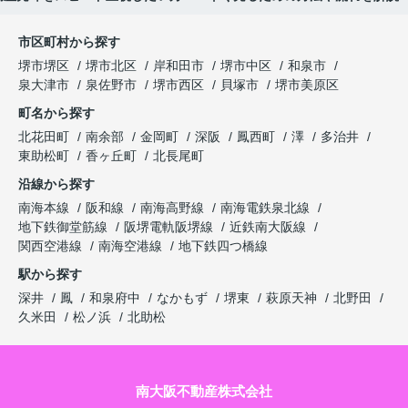
市区町村から探す
堺市堺区
堺市北区
岸和田市
堺市中区
和泉市
泉大津市
泉佐野市
堺市西区
貝塚市
堺市美原区
町名から探す
北花田町
南余部
金岡町
深阪
鳳西町
澤
多治井
東助松町
香ヶ丘町
北長尾町
沿線から探す
南海本線
阪和線
南海高野線
南海電鉄泉北線
地下鉄御堂筋線
阪堺電軌阪堺線
近鉄南大阪線
関西空港線
南海空港線
地下鉄四つ橋線
駅から探す
深井
鳳
和泉府中
なかもず
堺東
萩原天神
北野田
久米田
松ノ浜
北助松
南大阪不動産株式会社