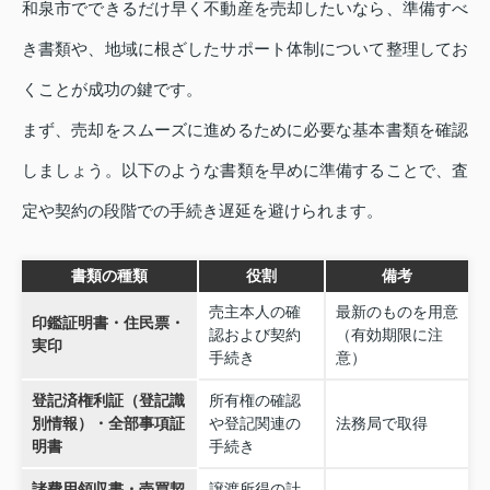
和泉市でできるだけ早く不動産を売却したいなら、準備すべ
き書類や、地域に根ざしたサポート体制について整理してお
くことが成功の鍵です。
まず、売却をスムーズに進めるために必要な基本書類を確認
しましょう。以下のような書類を早めに準備することで、査
定や契約の段階での手続き遅延を避けられます。
書類の種類
役割
備考
売主本人の確
最新のものを用意
印鑑証明書・住民票・
認および契約
（有効期限に注
実印
手続き
意）
登記済権利証（登記識
所有権の確認
別情報）・全部事項証
や登記関連の
法務局で取得
明書
手続き
諸費用領収書・売買契
譲渡所得の計