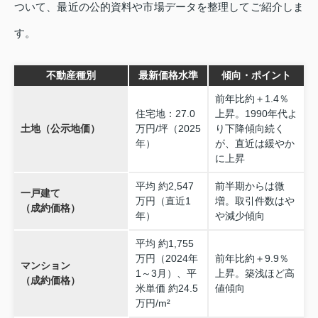
ついて、最近の公的資料や市場データを整理してご紹介しま
す。
不動産種別
最新価格水準
傾向・ポイント
前年比約＋1.4％
住宅地：27.0
上昇。1990年代よ
土地（公示地価）
万円/坪（2025
り下降傾向続く
年）
が、直近は緩やか
に上昇
平均 約2,547
前半期からは微
一戸建て
万円（直近1
増。取引件数はや
（成約価格）
年）
や減少傾向
平均 約1,755
万円（2024年
前年比約＋9.9％
マンション
1～3月）、平
上昇。築浅ほど高
（成約価格）
米単価 約24.5
値傾向
万円/m²