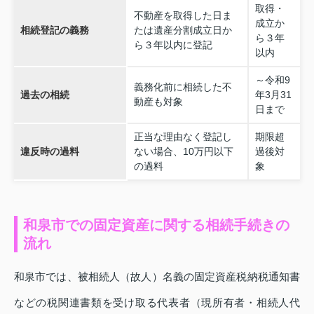
取得・
不動産を取得した日ま
成立か
相続登記の義務
たは遺産分割成立日か
ら３年
ら３年以内に登記
以内
～令和9
義務化前に相続した不
過去の相続
年3月31
動産も対象
日まで
正当な理由なく登記し
期限超
違反時の過料
ない場合、10万円以下
過後対
の過料
象
和泉市での固定資産に関する相続手続きの
流れ
和泉市では、被相続人（故人）名義の固定資産税納税通知書
などの税関連書類を受け取る代表者（現所有者・相続人代