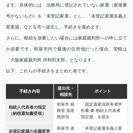
ます。具体的には、法務局に登記されていない家屋（家屋番
号がないもの）を「未登記家屋」とし、「未登記家屋名義人
変更届」などを市へ提出し、手続きを進めます。
さらに、相続を放棄したい場合には家庭裁判所への申し立て
が必要です。和泉市内で最後の住所地だった場合、管轄は
「大阪家庭裁判所 岸和田支部」となります。
以下、これらの手続きをまとめた表です。
提出先・
手続き内容
ポイント
相談先
和泉市 税
「固定資産現所有者申
相続人代表者の指定
務室 資産
告書 兼 相続人代表者
（納税通知書受領）
税担当
指定届」を提出
和泉市 資
「未登記家屋名義人変
未登記家屋の名義変更