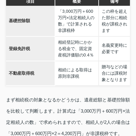
項目
概要
備考
「3,000万円＋600
この枠を超え
万円×法定相続人の
た部分に相続
基礎控除額
数」で計算される
税が課税され
非課税枠
ます
相続登記時にかか
名義変更時に
登録免許税
る税金で、固定資
必要です
産税評価額の0.4％
贈与などの場
相続による取得は
不動産取得税
合には課税対
原則非課税
象となります
まず相続税の対象となるかどうかは、遺産総額と基礎控除額
を比較して判断します。計算式は「3,000万円＋600万円×法
定相続人の数」で求められますので、相続人が2人の場合は
「3,000万円＋600万円×2＝4,200万円」が非課税枠です。