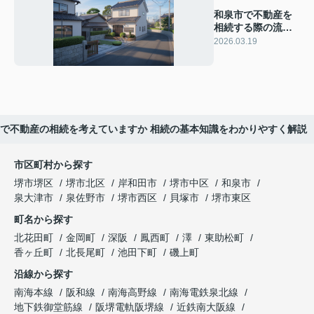
和泉市で不動産を
相続する際の流れ
は？手続きの基本
2026.03.19
と注意点を解説
で不動産の相続を考えていますか 相続の基本知識をわかりやすく解説
市区町村から探す
堺市堺区
堺市北区
岸和田市
堺市中区
和泉市
泉大津市
泉佐野市
堺市西区
貝塚市
堺市東区
町名から探す
北花田町
金岡町
深阪
鳳西町
澤
東助松町
香ヶ丘町
北長尾町
池田下町
磯上町
沿線から探す
南海本線
阪和線
南海高野線
南海電鉄泉北線
地下鉄御堂筋線
阪堺電軌阪堺線
近鉄南大阪線