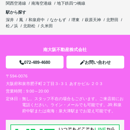
関西空港線
南海空港線
地下鉄四つ橋線
駅から探す
深井
鳳
和泉府中
なかもず
堺東
萩原天神
北野田
松ノ浜
北助松
久米田
南大阪不動産株式会社
072-489-4680
お問い合わせ
〒594-0076
大阪府和泉市肥子町２丁目３-３１ あすかビル ２０３
営業時間：
9:00～20:00
定休日：
無し。スタッフ不在の場合もございます。ご来店前にお
電話ください。ライン・メールでも可能です。JR:和泉
府中駅または南海：泉大津駅までお迎え可能です。