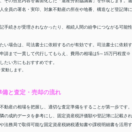
、その合意内容を書面化した「遺産分割協議書」を作成します。
人全員の署名・実印、対象不動産の所在や地番、構造など登記簿
記手続きが受理されなかったり、相続人間の紛争につながる可能
たい場合は、司法書士に依頼するのが有効です。司法書士に依頼
申請まで一貫して代行してもらえ、費用の相場は5～15万円程度※
したい方にもおすすめです。
り変動します。
準備と査定・売却の流れ
不動産の相場を把握し、適切な査定準備をすることが第一歩です
隣の成約データを参考にし、固定資産税評価額や登記簿に記載さ
や法務局で取得可能な固定資産税納税通知書や課税明細書を活用