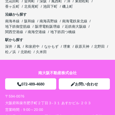
北花田町
金岡町
深阪
鳳西町
澤
東助松町
香ヶ丘町
北長尾町
池田下町
磯上町
沿線から探す
南海本線
阪和線
南海高野線
南海電鉄泉北線
地下鉄御堂筋線
阪堺電軌阪堺線
近鉄南大阪線
関西空港線
南海空港線
地下鉄四つ橋線
駅から探す
深井
鳳
和泉府中
なかもず
堺東
萩原天神
北野田
松ノ浜
北助松
久米田
南大阪不動産株式会社
072-489-4680
お問い合わせ
〒594-0076
大阪府和泉市肥子町２丁目３-３１ あすかビル ２０３
営業時間：
9:00～20:00