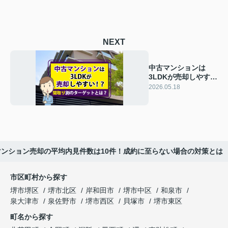
NEXT
中古マンションは
3LDKが売却しやす
い！？間取り別のタ
2026.05.18
ーゲットとは？
マンション売却の平均内見件数は10件！成約に至らない場合の対策とは
市区町村から探す
堺市堺区
堺市北区
岸和田市
堺市中区
和泉市
泉大津市
泉佐野市
堺市西区
貝塚市
堺市東区
町名から探す