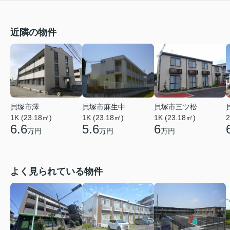
近隣の物件
貝塚市澤
貝塚市麻生中
貝塚市三ツ松
1K (23.18㎡)
1K (23.18㎡)
1K (23.18㎡)
2
6.6
5.6
6
万円
万円
万円
よく見られている物件