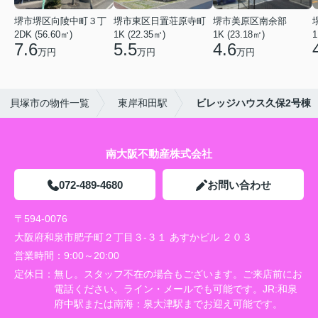
堺市堺区向陵中町３丁
堺市東区日置荘原寺町
堺市美原区南余部
2DK (56.60㎡)
1K (22.35㎡)
1K (23.18㎡)
1
7.6
5.5
4.6
万円
万円
万円
貝塚市の物件一覧
東岸和田駅
ビレッジハウス久保2号棟
南大阪不動産株式会社
072-489-4680
お問い合わせ
〒594-0076
大阪府和泉市肥子町２丁目３-３１ あすかビル ２０３
営業時間：
9:00～20:00
定休日：
無し。スタッフ不在の場合もございます。ご来店前にお
電話ください。ライン・メールでも可能です。JR:和泉
府中駅または南海：泉大津駅までお迎え可能です。