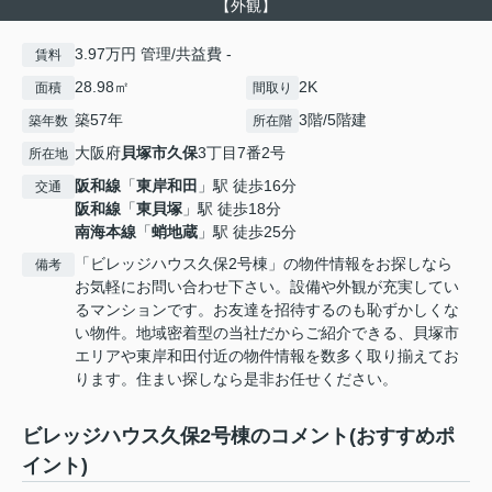
【外観】
3.97万円 管理/共益費 -
賃料
28.98㎡
2K
面積
間取り
築57年
3階/5階建
築年数
所在階
大阪府
貝塚市
久保
3丁目7番2号
所在地
阪和線
「
東岸和田
」駅 徒歩16分
交通
阪和線
「
東貝塚
」駅 徒歩18分
南海本線
「
蛸地蔵
」駅 徒歩25分
「ビレッジハウス久保2号棟」の物件情報をお探しなら
備考
お気軽にお問い合わせ下さい。設備や外観が充実してい
るマンションです。お友達を招待するのも恥ずかしくな
い物件。地域密着型の当社だからご紹介できる、貝塚市
エリアや東岸和田付近の物件情報を数多く取り揃えてお
ります。住まい探しなら是非お任せください。
ビレッジハウス久保2号棟のコメント(おすすめポ
イント)