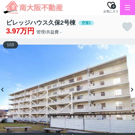
0
お気に入り
ビレッジハウス久保2号棟
空室1
3.97万円
管理/共益費 -
1
/
15