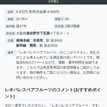
【外観】
5.8万円 管理/共益費 8,000円
賃料
22.35㎡
1K
面積
間取り
築17年
1階/2階建
築年数
所在階
大阪府
泉佐野市
下瓦屋
４丁目２－１
所在地
南海本線
「
井原里
」駅 徒歩5分
交通
阪和線
「
熊取
」駅 徒歩26分
「レオパレスベアフルーツ」のここがイチオシ。住む人
備考
のことも考えられている満足度の高いアパートです。駅
徒歩5分のアパートなので、通勤・通学時間を短縮でき
ます。こちらでは井原里周辺の賃貸情報をご紹介してお
ります。他の物件もご覧になりたい場合は、お気軽にお
問い合わせください。
レオパレスベアフルーツのコメント(おすすめポイ
ント)
ぜひ一度見ていただきたい、「レオパレスベアフルーツ」です。