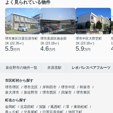
よく見られている物件
堺市東区日置荘原寺町
堺市美原区南余部
堺市中区大野芝町
1K (22.35㎡)
1K (23.18㎡)
1K (23.18㎡)
1
5.5
4.6
5.9
万円
万円
万円
泉佐野市の物件一覧
井原里駅
レオパレスベアフルーツ
市区町村から探す
堺市堺区
堺市北区
岸和田市
堺市中区
和泉市
泉大津市
泉佐野市
堺市西区
貝塚市
堺市東区
町名から探す
金岡町
北花田町
深阪
鳳西町
澤
東助松町
香ヶ丘町
北長尾町
日置荘原寺町
池田下町