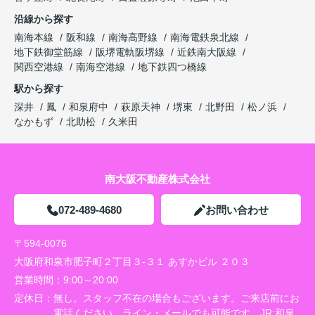
沿線から探す
南海本線
阪和線
南海高野線
南海電鉄泉北線
地下鉄御堂筋線
阪堺電軌阪堺線
近鉄南大阪線
関西空港線
南海空港線
地下鉄四つ橋線
駅から探す
深井
鳳
和泉府中
萩原天神
堺東
北野田
松ノ浜
なかもず
北助松
久米田
南大阪不動産株式会社
072-489-4680
お問い合わせ
〒594-0076
大阪府和泉市肥子町２丁目３-３１ あすかビル ２０３
営業時間：
9:00～20:00
定休日：
無し。スタッフ不在の場合もございます。ご来店前にお
電話ください。ライン・メールでも可能です。JR:和泉