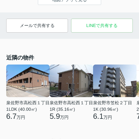
メールで共有する
LINEで共有する
近隣の物件
泉佐野市高松西１丁目
泉佐野市高松西１丁目
泉佐野市笠松２丁目
1LDK (40.00㎡)
1R (35.16㎡)
1K (30.96㎡)
2
6.7
5.9
6.1
万円
万円
万円