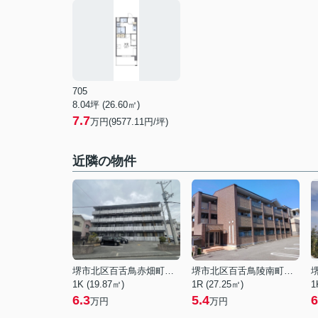
705
8.04坪 (26.60㎡)
7.7
万円(9577.11円/坪)
近隣の物件
堺市北区百舌鳥赤畑町５丁
堺市北区百舌鳥陵南町３丁
1K (19.87㎡)
1R (27.25㎡)
1
6.3
5.4
6
万円
万円