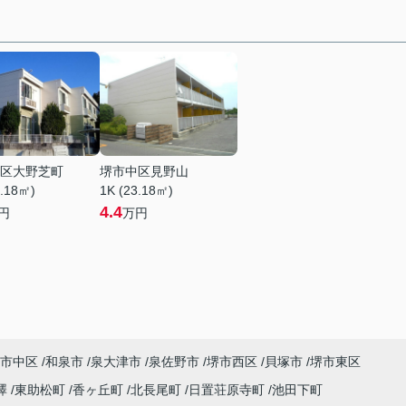
区大野芝町
堺市中区見野山
3.18㎡)
1K (23.18㎡)
4.4
円
万円
市中区
和泉市
泉大津市
泉佐野市
堺市西区
貝塚市
堺市東区
澤
東助松町
香ヶ丘町
北長尾町
日置荘原寺町
池田下町