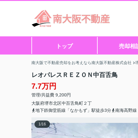
トップ
売却相
南大阪で不動産売却をお考えなら南大阪不動産株式会社
レオパレスＲＥＺＯＮ中百舌鳥
7.7万円
管理/共益費 9,200円
大阪府
堺市北区
中百舌鳥町
２丁
地下鉄御堂筋線「なかもず」駅徒歩3分
南海高野線
1
/
16