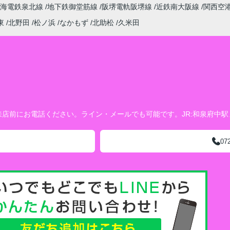
南海電鉄泉北線
地下鉄御堂筋線
阪堺電軌阪堺線
近鉄南大阪線
関西空
東
北野田
松ノ浜
なかもず
北助松
久米田
店前にお電話ください。ライン・メールでも可能です。JR:和泉府中
07