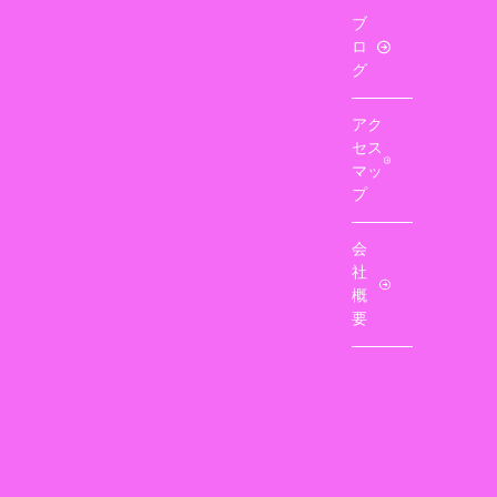
ブ
ロ
グ
アク
セス
マッ
プ
会
社
概
要