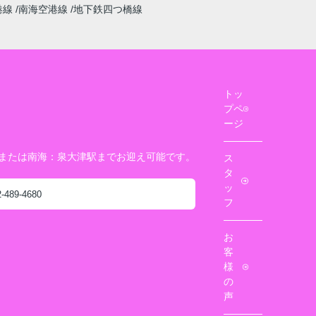
港線
南海空港線
地下鉄四つ橋線
トッ
プペ
ージ
駅または南海：泉大津駅までお迎え可能です。
ス
タ
ッ
2-489-4680
フ
お
客
様
の
声