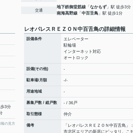
地下鉄御堂筋線
「
なかもず
」駅 徒歩3分
交通
南海高野線
「
中百舌鳥
」駅 徒歩1分
レオパレスＲＥＺＯＮ中百舌鳥の詳細情報
設備条件
エレベーター
駐輪場
インターネット対応
オートロック
設備(その他)
-
駐車場/月額
-/-
用途地域
-
募集戸数 / 総戸数
- / 36戸
徒歩3分
分
取引態様
仲介
情報の見方
備考
「レオパレスＲＥＺＯＮ中百舌鳥」
市北区エリアの新居にピッタリ。こ