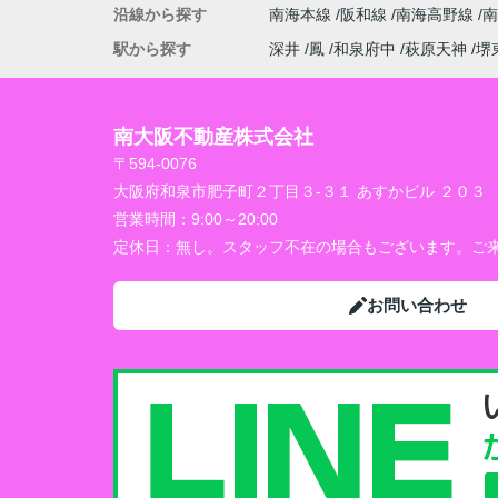
沿線から探す
南海本線
阪和線
南海高野線
駅から探す
深井
鳳
和泉府中
萩原天神
堺
南大阪不動産株式会社
〒594-0076
大阪府和泉市肥子町２丁目３-３１ あすかビル ２０３
営業時間：
9:00～20:00
定休日：
無し。スタッフ不在の場合もございます。ご来
お問い合わせ