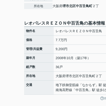
大阪府
堺市北区
中百舌鳥町
２丁
所在地
レオパレスＲＥＺＯＮ中百舌鳥の基本情報
物件名
レオパレスＲＥＺＯＮ中百舌鳥
価格
7.7万円
管理/共益費
9,200円
築年月
2008年10月（築17年）
総戸数
36戸
所在地
大阪府
堺市北区
中百舌鳥町
２丁
交通
地下鉄御堂筋線
「
なかもず
」駅 
南海高野線
「
中百舌鳥
」駅 徒歩1