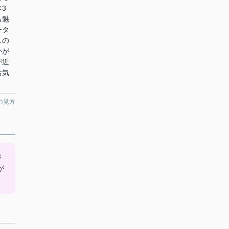
3
も魅
ータ
しの
かが
が近
お気
の見方
が
が