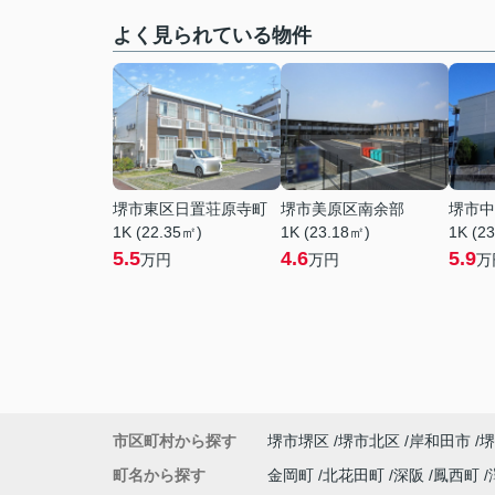
よく見られている物件
堺市東区日置荘原寺町
堺市美原区南余部
堺市中
1K (22.35㎡)
1K (23.18㎡)
1K (2
5.5
4.6
5.9
万円
万円
万
市区町村から探す
堺市堺区
堺市北区
岸和田市
堺
町名から探す
金岡町
北花田町
深阪
鳳西町