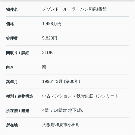
メゾンドール・ラーバン和泉I番館
物件名
1,498万円
価格
5,820円
管理費
3LDK
間取り / 詳細
南
向き
1996年3月 (築30年)
築年月
中古マンション / 鉄骨鉄筋コンクリート
種別 / 建物構造
4階 / 14階建 地下1階
所在階 / 階建
大阪府
和泉市
小田町
所在地