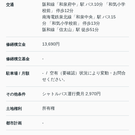
阪和線
「
和泉府中
」駅 バス10分 「和気小学
交通
校前」 停歩12分
南海電鉄泉北線
「
和泉中央
」駅 バス15
分 「和気小学校前」 停歩13分
阪和線
「
信太山
」駅 徒歩51分
13,690円
修繕積立金
-
修繕積立基金
- / 空有（要確認）状況により変動・お問合
駐車場 / 月額
せください。
シャトルバス運行費月:2,970円
その他条件
所有権
土地権利
-
都市計画