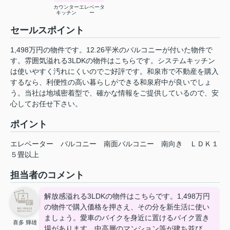
カウンター
エレベータ
キッチン
ー
セールスポイント
1,498万円の物件です。12.26平米のバルコニーが付いた物件で
す。雰囲気溢れる3LDKの物件はこちらです。システムキッチン
は使いやすく汚れにくいのでご好評です。和泉市で不動産を購入
するなら、利便性の高い暮らしができる和泉府中が良いでしょ
う。当社は地域密着型で、確かな情報をご提供しているので、安
心してお任せ下さい。
ポイント
エレベーター
バルコニー
南面バルコニー
南向き
ＬＤＫ１
５畳以上
担当者のコメント
解放感溢れる3LDKの物件はこちらです。1,498万円
の物件で購入価格を押さえ、その分を新生活に使い
ましょう。愛車のバイクを身近に置けるバイク置き
喜多 輝雄
場があります。中高層のマンション等が建ち並び、