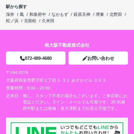
駅から探す
深井
鳳
和泉府中
なかもず
萩原天神
堺東
北野田
松ノ浜
北助松
久米田
南大阪不動産株式会社
072-489-4680
お問い合わせ
〒594-0076
大阪府和泉市肥子町２丁目３-３１ あすかビル ２０３
営業時間：
9:00～20:00
定休日：
無し。スタッフ不在の場合もございます。ご来店前にお
電話ください。ライン・メールでも可能です。JR:和泉
府中駅または南海：泉大津駅までお迎え可能です。