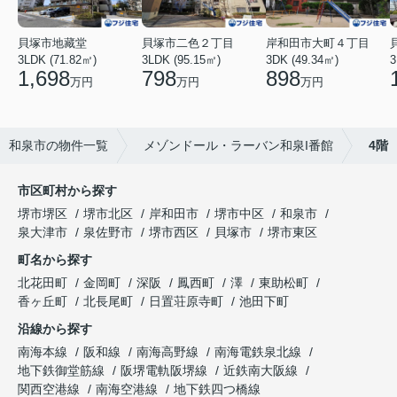
貝塚市地藏堂
貝塚市二色２丁目
岸和田市大町４丁目
3LDK (71.82㎡)
3LDK (95.15㎡)
3DK (49.34㎡)
3
1,698
798
898
万円
万円
万円
和泉市の物件一覧
メゾンドール・ラーバン和泉I番館
4階
市区町村から探す
堺市堺区
堺市北区
岸和田市
堺市中区
和泉市
泉大津市
泉佐野市
堺市西区
貝塚市
堺市東区
町名から探す
北花田町
金岡町
深阪
鳳西町
澤
東助松町
香ヶ丘町
北長尾町
日置荘原寺町
池田下町
沿線から探す
南海本線
阪和線
南海高野線
南海電鉄泉北線
地下鉄御堂筋線
阪堺電軌阪堺線
近鉄南大阪線
関西空港線
南海空港線
地下鉄四つ橋線