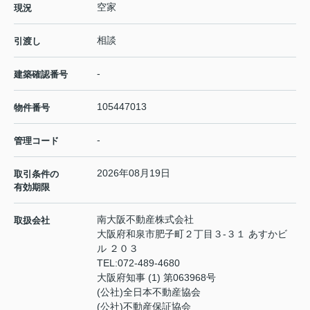
空家
現況
相談
引渡し
-
建築確認番号
105447013
物件番号
-
管理コード
2026年08月19日
取引条件の
有効期限
南大阪不動産株式会社
取扱会社
大阪府和泉市肥子町２丁目３-３１ あすかビ
ル ２０３
TEL:
072-489-4680
大阪府知事 (1) 第063968号
(公社)全日本不動産協会
(公社)不動産保証協会