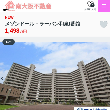
0
お気に入り
NEW
メゾンドール・ラーバン和泉I番館
1,498
万円
1
/
25