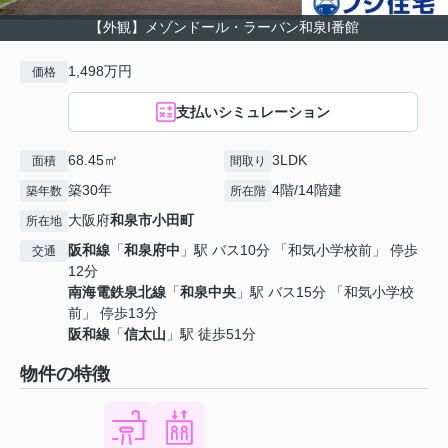
【外観】メゾンドール・ラーバン和泉I番館
1,498万円
価格
支払いシミュレーション
68.45㎡
3LDK
面積
間取り
築30年
4階/14階建
築年数
所在階
大阪府
和泉市
小田町
所在地
阪和線
「
和泉府中
」駅 バス10分 「和気小学校前」 停歩
交通
12分
南海電鉄泉北線
「
和泉中央
」駅 バス15分 「和気小学校
前」 停歩13分
阪和線
「
信太山
」駅 徒歩51分
物件の特徴