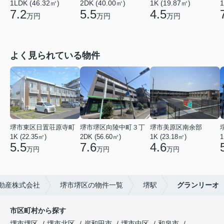
2DK (40.00㎡)
1LDK (46.32㎡)
1K (19.87㎡)
1
5.5
7.2
4.5
万円
万円
万円
よく見られている物件
堺市東区日置荘原寺町
堺市堺区向陵中町３丁
堺市美原区南余部
1K (22.35㎡)
2DK (56.60㎡)
1K (23.18㎡)
1
5.5
7.6
4.6
万円
万円
万円
動産株式会社
堺市堺区の物件一覧
堺駅
グランリーオ
市区町村から探す
堺市堺区
堺市北区
岸和田市
堺市中区
和泉市