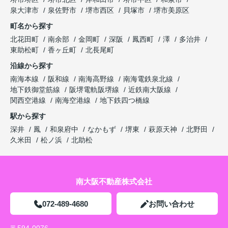
泉大津市
泉佐野市
堺市西区
貝塚市
堺市美原区
町名から探す
北花田町
南余部
金岡町
深阪
鳳西町
澤
多治井
東助松町
香ヶ丘町
北長尾町
沿線から探す
南海本線
阪和線
南海高野線
南海電鉄泉北線
地下鉄御堂筋線
阪堺電軌阪堺線
近鉄南大阪線
関西空港線
南海空港線
地下鉄四つ橋線
駅から探す
深井
鳳
和泉府中
なかもず
堺東
萩原天神
北野田
久米田
松ノ浜
北助松
南大阪不動産株式会社
072-489-4680
お問い合わせ