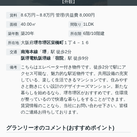
【外観】
8.6万円～8.8万円 管理/共益費 8,000円
賃料
40.00㎡
1LDK
面積
間取り
築20年
6階/10階建
築年数
所在階
大阪府
堺市堺区
栄橋町
１丁４－１６
所在地
南海本線
「
堺
」駅 徒歩2分
交通
阪堺電軌阪堺線
「
宿院
」駅 徒歩9分
こちらはエレベーター付き物件です。徒歩2分で駅にア
備考
クセス可能な、魅力的な駅近物件です。共用設備の充実
している、楽しく生活できるマンションです。住みやす
さと飽きにくい設計のデザイナーズマンション。新たな
暮らしを始めるなら、堺市堺区がおすすめです。住環境
が整っているので快適な暮らしをすることができます。
賃貸情報のことなら、当社にお問い合わせ下さい。皆様
のご連絡お待ちしております。
グランリーオのコメント(おすすめポイント)