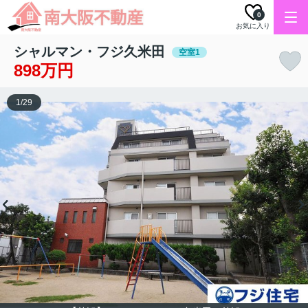
0
お気に入り
シャルマン・フジ久米田
空室1
898万円
1
/
29