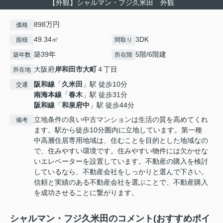
【外観】シャルマン・フジ久米田 外観
898万円
価格
49.34㎡
3DK
面積
間取り
築39年
5階/6階建
築年数
所在階
大阪府
岸和田市
大町
４丁目
所在地
阪和線
「
久米田
」駅 徒歩10分
交通
南海本線
「
春木
」駅 徒歩31分
阪和線
「
和泉府中
」駅 徒歩44分
立地条件の良い中古マンションは生活の質を高めてくれ
備考
ます。駅から徒歩10分圏内に立地しています。第一種
中高層住居専用地域は、住むことを目的とした地域なの
で、住みやすい環境です。住みやすい物件には欠かせな
いエレベーターを設置しています。不動産の購入を検討
しているなら、不動産会社をしっかりと選んで下さい。
信頼と実績のある不動産会社を選ぶことで、不動産購入
を成功させることに繋がります。
シャルマン・フジ久米田のコメント(おすすめポイ