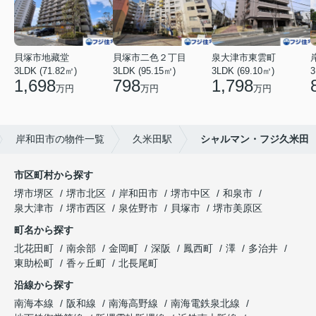
貝塚市地藏堂
貝塚市二色２丁目
泉大津市東雲町
3LDK (71.82㎡)
3LDK (95.15㎡)
3LDK (69.10㎡)
3
1,698
798
1,798
万円
万円
万円
岸和田市の物件一覧
久米田駅
シャルマン・フジ久米田
市区町村から探す
堺市堺区
堺市北区
岸和田市
堺市中区
和泉市
泉大津市
堺市西区
泉佐野市
貝塚市
堺市美原区
町名から探す
北花田町
南余部
金岡町
深阪
鳳西町
澤
多治井
東助松町
香ヶ丘町
北長尾町
沿線から探す
南海本線
阪和線
南海高野線
南海電鉄泉北線