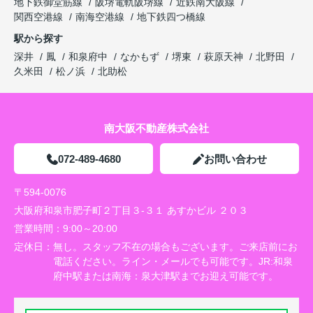
地下鉄御堂筋線
阪堺電軌阪堺線
近鉄南大阪線
関西空港線
南海空港線
地下鉄四つ橋線
駅から探す
深井
鳳
和泉府中
なかもず
堺東
萩原天神
北野田
久米田
松ノ浜
北助松
南大阪不動産株式会社
072-489-4680
お問い合わせ
〒594-0076
大阪府和泉市肥子町２丁目３-３１ あすかビル ２０３
営業時間：
9:00～20:00
定休日：
無し。スタッフ不在の場合もございます。ご来店前にお
電話ください。ライン・メールでも可能です。JR:和泉
府中駅または南海：泉大津駅までお迎え可能です。