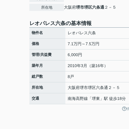
大阪府
堺市堺区
六条通
２－５
所在地
レオパレス六条の基本情報
物件名
レオパレス六条
価格
7.1万円～7.5万円
管理/共益費
6,000円
築年月
2010年3月（築16年）
総戸数
8戸
所在地
大阪府
堺市堺区
六条通
２－５
交通
南海高野線
「
堺東
」駅 徒歩18分