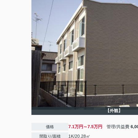
【外観】
7.1万円～7.5万円
管理/共益費
6,
価格
1K/20.28㎡
間取り/面積