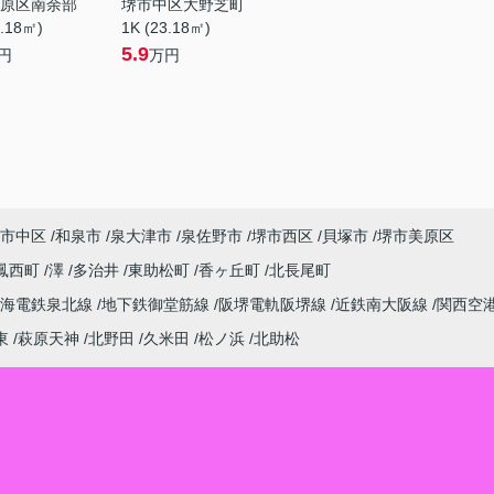
原区南余部
堺市中区大野芝町
3.18㎡)
1K (23.18㎡)
5.9
円
万円
市中区
和泉市
泉大津市
泉佐野市
堺市西区
貝塚市
堺市美原区
鳳西町
澤
多治井
東助松町
香ヶ丘町
北長尾町
南海電鉄泉北線
地下鉄御堂筋線
阪堺電軌阪堺線
近鉄南大阪線
関西空
東
萩原天神
北野田
久米田
松ノ浜
北助松