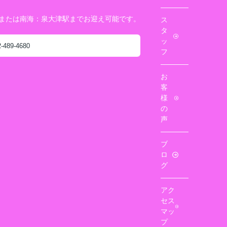
駅または南海：泉大津駅までお迎え可能です。
ス
タ
ッ
2-489-4680
フ
お
客
様
の
声
ブ
ロ
グ
アク
セス
マッ
プ