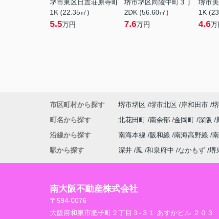
堺市東区日置荘原寺町
堺市堺区向陵中町３丁
堺市美
1K (22.35㎡)
2DK (56.60㎡)
1K (2
5.5
7.6
4.6
万円
万円
万
市区町村から探す
堺市堺区
堺市北区
岸和田市
堺
町名から探す
北花田町
南余部
金岡町
深阪
沿線から探す
南海本線
阪和線
南海高野線
駅から探す
深井
鳳
和泉府中
なかもず
堺
南大阪不動産株式会社
〒594-0076
大阪府和泉市肥子町２丁目３-３１ あすかビル ２０３