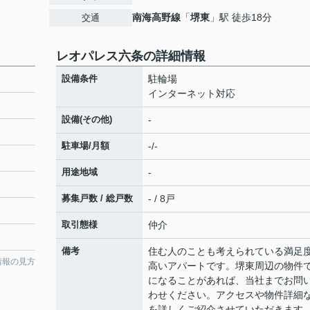
南海高野線
「
堺東
」駅 徒歩18分
交通
レオパレス六条の詳細情報
設備条件
駐輪場
インターネット対応
設備(その他)
-
駐車場/月額
-/-
用途地域
-
募集戸数 / 総戸数
- / 8戸
取引態様
仲介
備考
住む人のことも考えられている満足
情報の見方
高いアパートです。堺東周辺の物件
になることがあれば、当社までお問
わせください。アクセスや物件詳細
を詳しくご紹介させていただきます