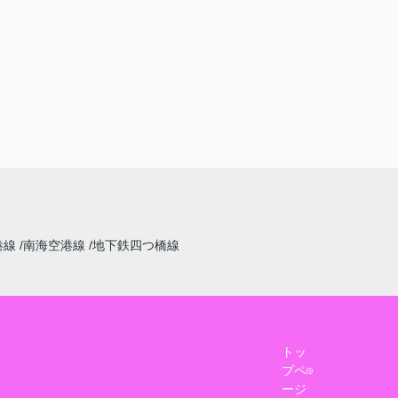
港線
南海空港線
地下鉄四つ橋線
トッ
プペ
ージ