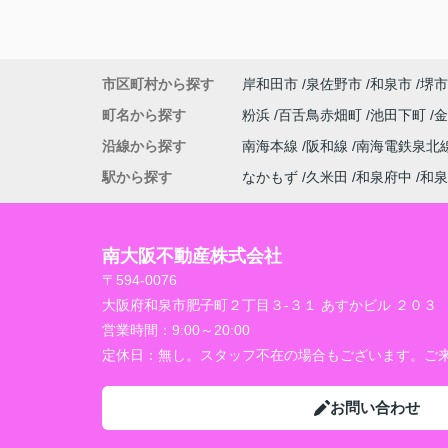
市区町村から探す
岸和田市
泉佐野市
和泉市
堺市
町名から探す
粉浜
百舌鳥赤畑町
池田下町
沿線から探す
南海本線
阪和線
南海電鉄泉北
駅から探す
なかもず
久米田
和泉府中
和泉
南大阪不動産株式会社
〒594-0076
大阪府和泉市肥子町２丁目３-３１ あすかビル ２０３
営業時間：
9:00～20:00
定休日：
無し。スタッフ不在の場合もございます。ご来
お問い合わせ