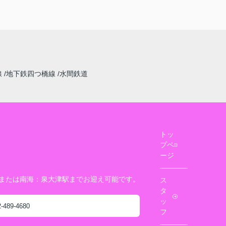
線
地下鉄四つ橋線
水間鉄道
トッ
プペ
ージ
駅または南海：泉大津駅までお迎え可能です。
ス
タ
ッ
2-489-4680
フ