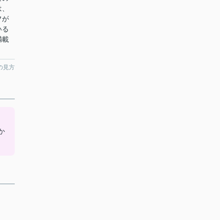
は、
フが
いる
満載
の見方
、
か