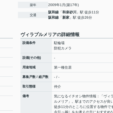
2009年1月(築17年)
築年
阪和線
「
和泉砂川
」駅 徒歩11分
交通
阪和線
「
新家
」駅 徒歩26分
ヴィラプルメリアの詳細情報
設備条件
駐輪場
防犯カメラ
設備(その他)
-
用途地域
第一種住居
募集戸数 / 総戸数
- / -
取引態様
仲介
備考
気になるイチオシ物件情報：「ヴィ
ルメリア」。駅までのアクセスが良
徒歩11分のところに位置する物件で
今引っ越しをお考えの方におすすめ