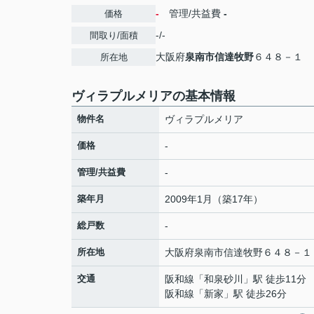
-
管理/共益費
-
価格
-/-
間取り/面積
大阪府
泉南市
信達牧野
６４８－１
所在地
ヴィラプルメリアの基本情報
物件名
ヴィラプルメリア
価格
-
管理/共益費
-
築年月
2009年1月（築17年）
総戸数
-
所在地
大阪府
泉南市
信達牧野
６４８－１
交通
阪和線
「
和泉砂川
」駅 徒歩11分
阪和線
「
新家
」駅 徒歩26分