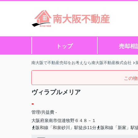
トップ
売却相
南大阪で不動産売却をお考えなら南大阪不動産株式会社
この物
ヴィラプルメリア
-
管理/共益費 -
大阪府
泉南市
信達牧野
６４８－１
阪和線「和泉砂川」駅徒歩11分
阪和線「新家」駅徒