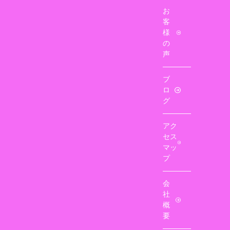
お
客
様
の
声
ブ
ロ
グ
アク
セス
マッ
プ
会
社
概
要