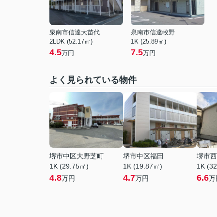
泉南市信達大苗代
泉南市信達牧野
2LDK (52.17㎡)
1K (25.89㎡)
4.5
7.5
万円
万円
よく見られている物件
堺市中区大野芝町
堺市中区福田
堺市西
1K (29.75㎡)
1K (19.87㎡)
1K (3
4.8
4.7
6.6
万円
万円
万