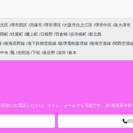
北区
堺市西区
貝塚市
堺市堺区
大阪市住之江区
堺市中区
泉大津市
金岡町
伏屋町
磯上町
日根野
羽倉崎
浜寺南町
新北島
線
南海高野線
地下鉄御堂筋線
阪堺電軌阪堺線
南海空港線
関西空港
中央
鳳
光明池
下松
泉佐野
深井
春木
店前にお電話ください。ライン・メールでも可能です。JR:和泉府中
07