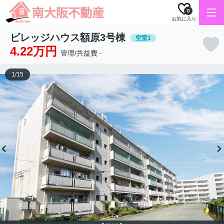
0
お気に入り
ビレッジハウス額原3号棟
空室1
4.22万円
管理/共益費 -
1
/
15