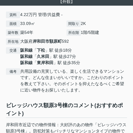
【外観】
4.22万円 管理/共益費 -
賃料
33.09㎡
2K
面積
間取り
築54年
1階/5階建
築年数
所在階
大阪府
岸和田市
額原町
592
所在地
阪和線
「
下松
」駅 徒歩18分
交通
阪和線
「
久米田
」駅 徒歩27分
阪和線
「
東岸和田
」駅 徒歩35分
共用設備の充実している、楽しく生活できるマンション
備考
です。どんな住まいがいいですか。こだわりのポイント
を教えて下さい。そのポイントを抑えたなるべくご希望
に近い物件をお探しいたします。
ビレッジハウス額原3号棟のコメント(おすすめポ
イント)
岸和田市近辺での物件情報：大好評のあの物件「ビレッジハウス
額原3号棟」。防犯対策もバッチリなマンションタイプの物件で