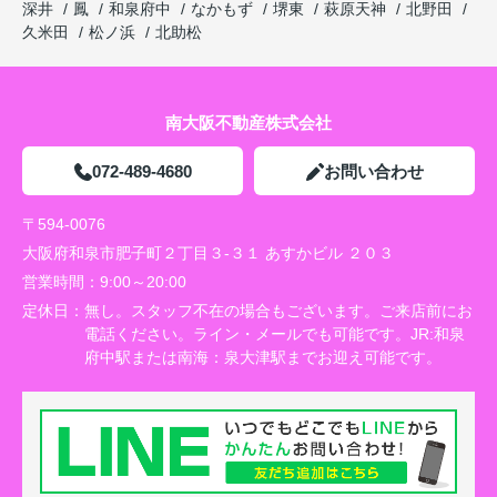
深井
鳳
和泉府中
なかもず
堺東
萩原天神
北野田
久米田
松ノ浜
北助松
南大阪不動産株式会社
072-489-4680
お問い合わせ
〒594-0076
大阪府和泉市肥子町２丁目３-３１ あすかビル ２０３
営業時間：
9:00～20:00
定休日：
無し。スタッフ不在の場合もございます。ご来店前にお
電話ください。ライン・メールでも可能です。JR:和泉
府中駅または南海：泉大津駅までお迎え可能です。