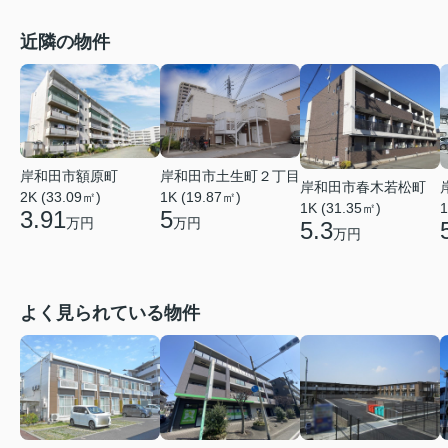
近隣の物件
岸和田市土生町２丁目
岸和田市額原町
岸和田市春木若松町
1K (19.87㎡)
2K (33.09㎡)
1K (31.35㎡)
1
5
3.91
万円
万円
5.3
万円
よく見られている物件