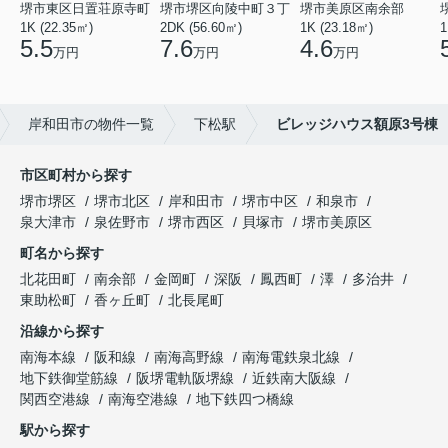
堺市東区日置荘原寺町
堺市堺区向陵中町３丁
堺市美原区南余部
1K (22.35㎡)
2DK (56.60㎡)
1K (23.18㎡)
1
5.5
7.6
4.6
万円
万円
万円
岸和田市の物件一覧
下松駅
ビレッジハウス額原3号棟
市区町村から探す
堺市堺区
堺市北区
岸和田市
堺市中区
和泉市
泉大津市
泉佐野市
堺市西区
貝塚市
堺市美原区
町名から探す
北花田町
南余部
金岡町
深阪
鳳西町
澤
多治井
東助松町
香ヶ丘町
北長尾町
沿線から探す
南海本線
阪和線
南海高野線
南海電鉄泉北線
地下鉄御堂筋線
阪堺電軌阪堺線
近鉄南大阪線
関西空港線
南海空港線
地下鉄四つ橋線
駅から探す