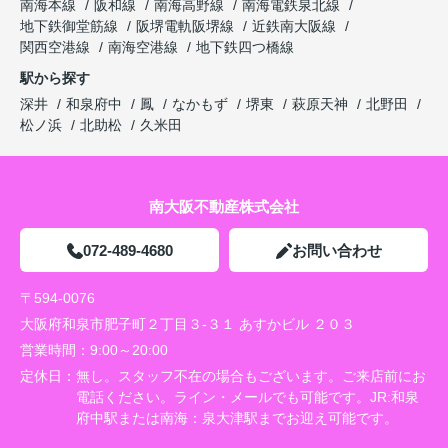
南海本線
阪和線
南海高野線
南海電鉄泉北線
地下鉄御堂筋線
阪堺電軌阪堺線
近鉄南大阪線
関西空港線
南海空港線
地下鉄四つ橋線
駅から探す
深井
和泉府中
鳳
なかもず
堺東
萩原天神
北野田
松ノ浜
北助松
久米田
南大阪不動産株式会社
072-489-4680
お問い合わせ
〒594-0076
大阪府和泉市肥子町２丁目３-３１ あすかビル ２０３
営業時間：
9:00～20:00
定休日：
無し。スタッフ不在の場合もございます。ご来店前にお
電話ください。ライン・メールでも可能です。JR:和泉
府中駅または南海：泉大津駅までお迎え可能です。