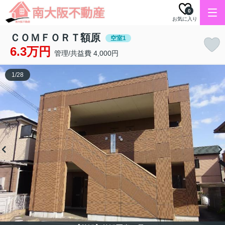
0
お気に入り
ＣＯＭＦＯＲＴ額原
空室1
6.3万円
管理/共益費 4,000円
1
/
28