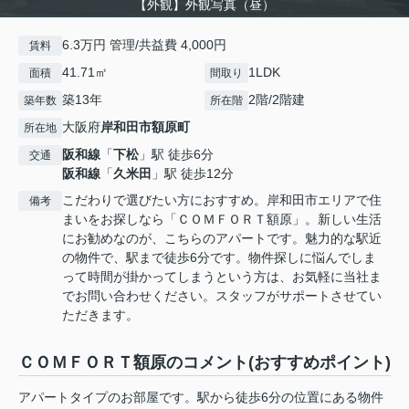
【外観】外観写真（昼）
6.3万円 管理/共益費 4,000円
賃料
41.71㎡
1LDK
面積
間取り
築13年
2階/2階建
築年数
所在階
大阪府
岸和田市
額原町
所在地
阪和線
「
下松
」駅 徒歩6分
交通
阪和線
「
久米田
」駅 徒歩12分
こだわりで選びたい方におすすめ。岸和田市エリアで住
備考
まいをお探しなら「ＣＯＭＦＯＲＴ額原」。新しい生活
にお勧めなのが、こちらのアパートです。魅力的な駅近
の物件で、駅まで徒歩6分です。物件探しに悩んでしま
って時間が掛かってしまうという方は、お気軽に当社ま
でお問い合わせください。スタッフがサポートさせてい
ただきます。
ＣＯＭＦＯＲＴ額原のコメント(おすすめポイント)
アパートタイプのお部屋です。駅から徒歩6分の位置にある物件