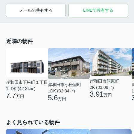
メールで共有する
LINEで共有する
近隣の物件
岸和田市額原町
岸和田市下松町１丁目
岸和田市小松里町
2K (33.09㎡)
1LDK (42.34㎡)
1DK (32.34㎡)
1
3.91
7.7
万円
5.6
万円
万円
よく見られている物件