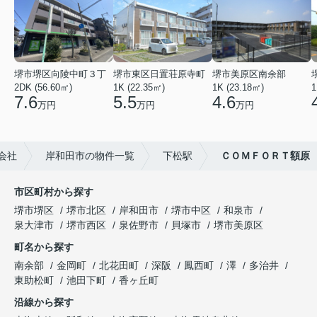
堺市堺区向陵中町３丁
堺市東区日置荘原寺町
堺市美原区南余部
2DK (56.60㎡)
1K (22.35㎡)
1K (23.18㎡)
1
7.6
5.5
4.6
万円
万円
万円
会社
岸和田市の物件一覧
下松駅
ＣＯＭＦＯＲＴ額原
市区町村から探す
堺市堺区
堺市北区
岸和田市
堺市中区
和泉市
泉大津市
堺市西区
泉佐野市
貝塚市
堺市美原区
町名から探す
南余部
金岡町
北花田町
深阪
鳳西町
澤
多治井
東助松町
池田下町
香ヶ丘町
沿線から探す