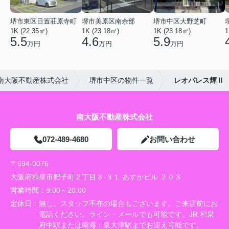
堺市東区日置荘原寺町
堺市美原区南余部
堺市中区大野芝町
1K (22.35㎡)
1K (23.18㎡)
1K (23.18㎡)
1
5.5
4.6
5.9
万円
万円
万円
南大阪不動産株式会社
堺市中区の物件一覧
レオパレス輝Ⅱ
南大阪不動産株式会社
072-489-4680
お問い合わせ
〒594-0076
大阪府和泉市肥子町２丁目３-３１ あすかビル ２０３
営業時間：
9:00～20:00
定休日：
無し。スタッフ不在の場合もございます。ご来店前にお
電話ください。ライン・メールでも可能です。JR:和泉
府中駅または南海：泉大津駅までお迎え可能です。