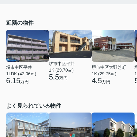
近隣の物件
堺市中区平井
堺市中区平井
堺市中区大野芝町
1K (29.70㎡)
1LDK (42.06㎡)
1K (29.75㎡)
1
5.5
万円
6.15
4.5
万円
万円
よく見られている物件