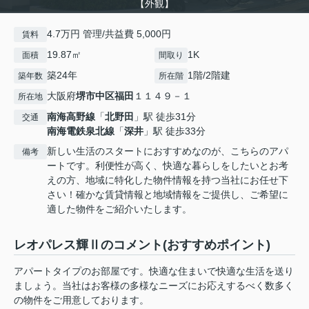
【外観】
4.7万円 管理/共益費 5,000円
賃料
19.87㎡
1K
面積
間取り
築24年
1階/2階建
築年数
所在階
大阪府
堺市中区
福田
１１４９－１
所在地
南海高野線
「
北野田
」駅 徒歩31分
交通
南海電鉄泉北線
「
深井
」駅 徒歩33分
新しい生活のスタートにおすすめなのが、こちらのアパ
備考
ートです。利便性が高く、快適な暮らしをしたいとお考
えの方、地域に特化した物件情報を持つ当社にお任せ下
さい！確かな賃貸情報と地域情報をご提供し、ご希望に
適した物件をご紹介いたします。
レオパレス輝Ⅱのコメント(おすすめポイント)
アパートタイプのお部屋です。快適な住まいで快適な生活を送り
ましょう。当社はお客様の多様なニーズにお応えするべく数多く
の物件をご用意しております。