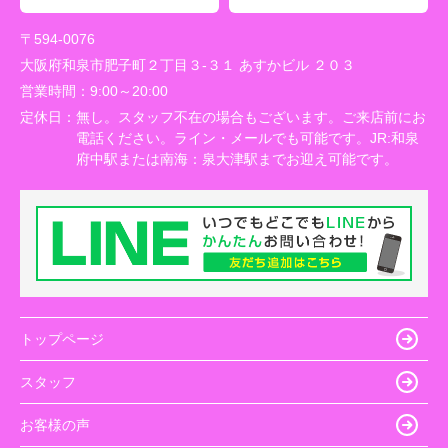
〒594-0076
大阪府和泉市肥子町２丁目３-３１ あすかビル ２０３
営業時間：
9:00～20:00
定休日：
無し。スタッフ不在の場合もございます。ご来店前にお
電話ください。ライン・メールでも可能です。JR:和泉
府中駅または南海：泉大津駅までお迎え可能です。
トップページ
スタッフ
お客様の声