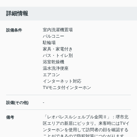
詳細情報
室内洗濯機置場
設備条件
バルコニー
駐輪場
家具・家電付き
バス・トイレ別
浴室乾燥機
温水洗浄便座
エアコン
インターネット対応
TVモニタ付インターホン
-
設備(その他)
「レオパレスルシェルブル金岡Ⅱ」：堺市北
備考
区エリアの新居にピッタリ。来客時にはTVイ
ンターホンを使用して訪問者の顔を確認する
ことができるので防犯対策につながります。