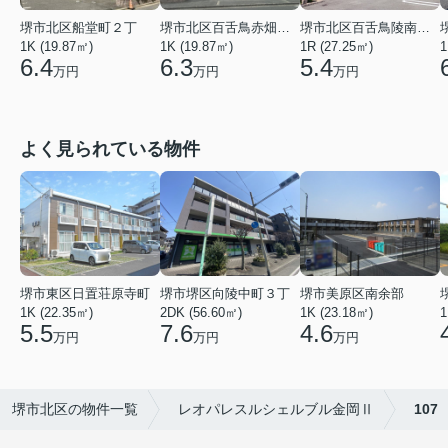
堺市北区百舌鳥赤畑町５丁
堺市北区船堂町２丁
堺市北区百舌鳥陵南町３丁
1K (19.87㎡)
1K (19.87㎡)
1R (27.25㎡)
1
6.3
6.4
5.4
万円
万円
万円
よく見られている物件
堺市東区日置荘原寺町
堺市堺区向陵中町３丁
堺市美原区南余部
1K (22.35㎡)
2DK (56.60㎡)
1K (23.18㎡)
1
5.5
7.6
4.6
万円
万円
万円
堺市北区の物件一覧
レオパレスルシェルブル金岡Ⅱ
107