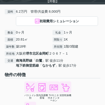
【外観】
6.2万円 管理/共益費 8,000円
賃料
初期費用シミュレーション
0ヶ月
1ヶ月
敷金
礼金
20.81㎡
1K
面積
間取り
築18年
1階/3階建
築年数
所在階
大阪府
堺市北区
金岡町
２０６７－１
所在地
南海高野線
「
白鷺
」駅 徒歩11分
交通
地下鉄御堂筋線
「
なかもず
」駅 徒歩17分
物件の特徴
バストイレ
室内洗濯機
TVモニタ
浴室乾燥機
別
置場
付きインタ
ーホン