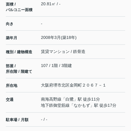
20.81㎡ / -
面積 /
バルコニー面積
-
向き
2008年3月(築18年)
築年月
賃貸マンション / 鉄骨造
種別 / 建物構造
107 / 1階 / 3階建
部屋 /
所在階 / 階建て
大阪府
堺市北区
金岡町
２０６７－１
所在地
南海高野線
「
白鷺
」駅 徒歩11分
交通
地下鉄御堂筋線
「
なかもず
」駅 徒歩17分
- / -
駐車場 / 月額