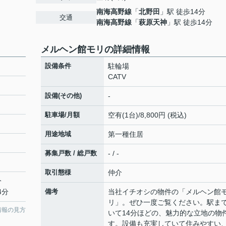
南海高野線
「
北野田
」駅 徒歩14分
交通
南海高野線
「
萩原天神
」駅 徒歩14分
メルヘン館モリの詳細情報
設備条件
駐輪場
CATV
設備(その他)
-
駐車場/月額
空有(1台)/8,800円 (税込)
用途地域
第一種住居
募集戸数 / 総戸数
- / -
取引態様
仲介
分
4分
備考
当社イチオシの物件の「メルヘン館
リ」。ぜひ一度ご覧ください。駅ま
情報の見方
いて14分ほどの、魅力的な立地の物
す。設備も充実していて住みやすい