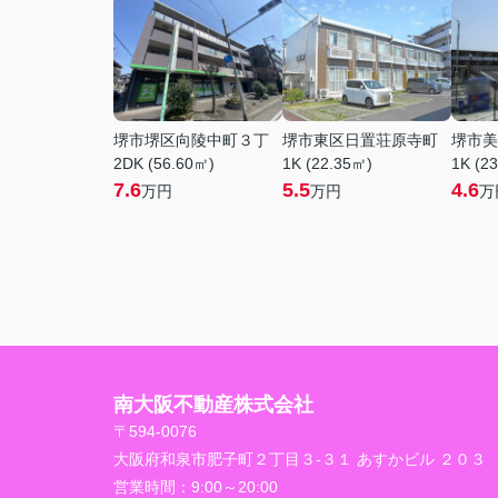
堺市堺区向陵中町３丁
堺市東区日置荘原寺町
堺市美
2DK (56.60㎡)
1K (22.35㎡)
1K (2
7.6
5.5
4.6
万円
万円
万
南大阪不動産株式会社
〒594-0076
大阪府和泉市肥子町２丁目３-３１ あすかビル ２０３
営業時間：
9:00～20:00