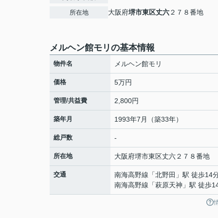
大阪府
堺市東区
丈六
２７８番地
所在地
メルヘン館モリの基本情報
物件名
メルヘン館モリ
価格
5万円
管理/共益費
2,800円
築年月
1993年7月（築33年）
総戸数
-
所在地
大阪府
堺市東区
丈六
２７８番地
交通
南海高野線
「
北野田
」駅 徒歩14
南海高野線
「
萩原天神
」駅 徒歩1