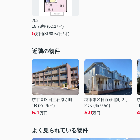
203
15.78坪 (52.17㎡)
5
万円(3168.57円/坪)
近隣の物件
堺市東区日置荘原寺町
堺市東区日置荘北町２丁
1R (27.79㎡)
2DK (45.00㎡)
1
5.1
5.9
4
万円
万円
よく見られている物件