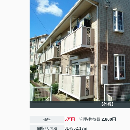
【外観】
5万円
管理/共益費
2,800円
価格
3DK/52.17㎡
間取り/面積