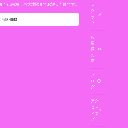
駅または南海：泉大津駅までお迎え可能です。
ス
タ
ッ
2-489-4680
フ
お
客
様
の
声
ブ
ロ
グ
アク
セス
マッ
プ