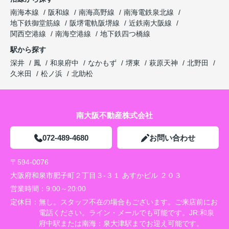
南海本線
阪和線
南海高野線
南海電鉄泉北線
地下鉄御堂筋線
阪堺電軌阪堺線
近鉄南大阪線
関西空港線
南海空港線
地下鉄四つ橋線
駅から探す
深井
鳳
和泉府中
なかもず
堺東
萩原天神
北野田
久米田
松ノ浜
北助松
南大阪不動産株式会社
072-489-4680
お問い合わせ
〒594-0076
大阪府和泉市肥子町２丁目３-３１ あすかビル ２０３
営業時間：
9:00～20:00
定休日：
無し。スタッフ不在の場合もございます。ご来店前にお
電話ください。ライン・メールでも可能です。JR:和泉
府中駅または南海：泉大津駅までお迎え可能です。