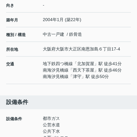
-
向き
2004年1月 (築22年)
築年月
中古一戸建 / 鉄骨造
種別 / 構造
大阪府
大阪市大正区
南恩加島
６丁目17-4
所在地
地下鉄四つ橋線
「
北加賀屋
」駅 徒歩41分
交通
南海汐見橋線
「
西天下茶屋
」駅 徒歩46分
南海汐見橋線
「
津守
」駅 徒歩50分
設備条件
都市ガス
設備条件
公営水道
公共下水