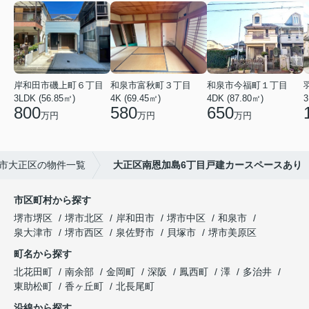
岸和田市磯上町６丁目
和泉市富秋町３丁目
和泉市今福町１丁目
3LDK (56.85㎡)
4K (69.45㎡)
4DK (87.80㎡)
3
800
580
650
万円
万円
万円
市大正区の物件一覧
大正区南恩加島6丁目戸建カースペースあり
市区町村から探す
堺市堺区
堺市北区
岸和田市
堺市中区
和泉市
泉大津市
堺市西区
泉佐野市
貝塚市
堺市美原区
町名から探す
北花田町
南余部
金岡町
深阪
鳳西町
澤
多治井
東助松町
香ヶ丘町
北長尾町
沿線から探す