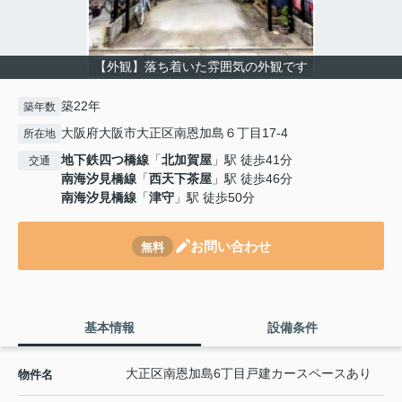
【外観】落ち着いた雰囲気の外観です
築22年
築年数
大阪府大阪市大正区南恩加島６丁目17-4
所在地
地下鉄四つ橋線
「
北加賀屋
」駅 徒歩41分
交通
南海汐見橋線
「
西天下茶屋
」駅 徒歩46分
南海汐見橋線
「
津守
」駅 徒歩50分
お問い合わせ
無料
基本情報
設備条件
大正区南恩加島6丁目戸建カースペースあり
物件名