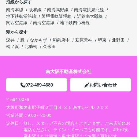
沿線から探す
南海本線
阪和線
南海高野線
南海電鉄泉北線
地下鉄御堂筋線
阪堺電軌阪堺線
近鉄南大阪線
関西空港線
南海空港線
地下鉄四つ橋線
駅から探す
深井
鳳
なかもず
和泉府中
萩原天神
堺東
北野田
松ノ浜
北助松
久米田
南大阪不動産株式会社
072-489-4680
お問い合わせ
〒594-0076
大阪府和泉市肥子町２丁目３-３１ あすかビル ２０３
営業時間：
9:00～20:00
定休日：
無し。スタッフ不在の場合もございます。ご来店前にお
電話ください。ライン・メールでも可能です。JR:和泉
府中駅または南海：泉大津駅までお迎え可能です。