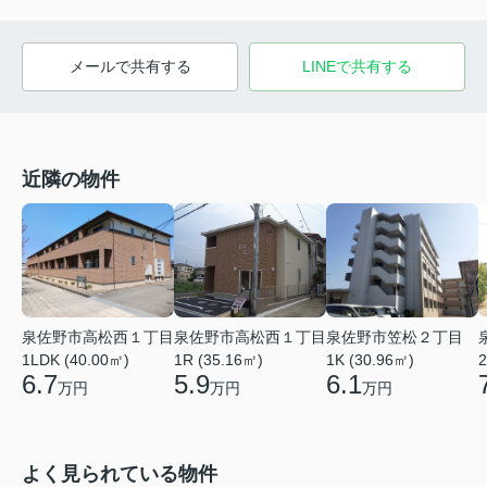
メールで共有する
LINEで共有する
近隣の物件
泉佐野市高松西１丁目
泉佐野市高松西１丁目
泉佐野市笠松２丁目
1LDK (40.00㎡)
1R (35.16㎡)
1K (30.96㎡)
2
6.7
5.9
6.1
万円
万円
万円
よく見られている物件