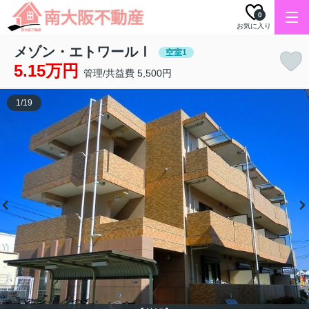
0
お気に入り
メゾン・エトワールⅠ
空室1
5.15万円
管理/共益費 5,500円
1
/
19