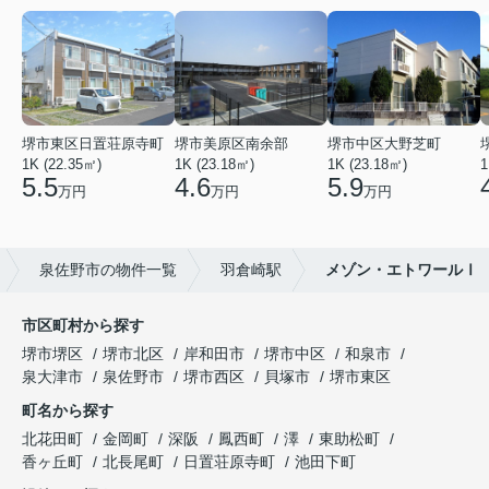
堺市東区日置荘原寺町
堺市美原区南余部
堺市中区大野芝町
1K (22.35㎡)
1K (23.18㎡)
1K (23.18㎡)
1
5.5
4.6
5.9
万円
万円
万円
泉佐野市の物件一覧
羽倉崎駅
メゾン・エトワールⅠ
市区町村から探す
堺市堺区
堺市北区
岸和田市
堺市中区
和泉市
泉大津市
泉佐野市
堺市西区
貝塚市
堺市東区
町名から探す
北花田町
金岡町
深阪
鳳西町
澤
東助松町
香ヶ丘町
北長尾町
日置荘原寺町
池田下町