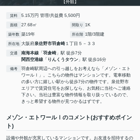
【外観】
5.15万円 管理/共益費 5,500円
賃料
27.68㎡
1K
面積
間取り
築19年
1階/3階建
築年数
所在階
大阪府
泉佐野市
羽倉崎
１丁目５－３３
所在地
南海本線
「
羽倉崎
」駅 徒歩7分
交通
関西空港線
「
りんくうタウン
」駅 徒歩16分
羽倉崎駅周辺への引っ越しをお考えなら「メゾン・エト
備考
ワールⅠ」。こちらの物件はマンションです。電車移動
の多い方に嬉しい駅から徒歩7分の物件です。泉佐野市
エリアで賃貸住宅をお探しなら、お気軽に当社へご連絡
下さい。当社は豊富な物件情報を取り扱っているので、
きっと希望する物件が見つかるはずです。
メゾン・エトワールⅠのコメント(おすすめポイン
ト)
設備や外観が充実しているマンションです。お友達を招待するの