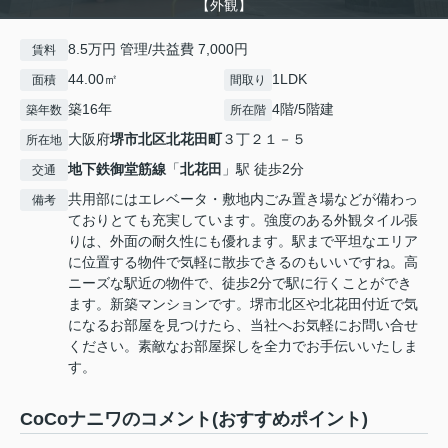
【外観】
8.5万円 管理/共益費 7,000円
賃料
44.00㎡
1LDK
面積
間取り
築16年
4階/5階建
築年数
所在階
大阪府
堺市北区
北花田町
３丁２１－５
所在地
地下鉄御堂筋線
「
北花田
」駅 徒歩2分
交通
共用部にはエレベータ・敷地内ごみ置き場などが備わっ
備考
ておりとても充実しています。強度のある外観タイル張
りは、外面の耐久性にも優れます。駅まで平坦なエリア
に位置する物件で気軽に散歩できるのもいいですね。高
ニーズな駅近の物件で、徒歩2分で駅に行くことができ
ます。新築マンションです。堺市北区や北花田付近で気
になるお部屋を見つけたら、当社へお気軽にお問い合せ
ください。素敵なお部屋探しを全力でお手伝いいたしま
す。
CoCoナニワのコメント(おすすめポイント)