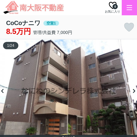
0
お気に入り
CoCoナニワ
空室1
8.5万円
管理/共益費 7,000円
1
/
24