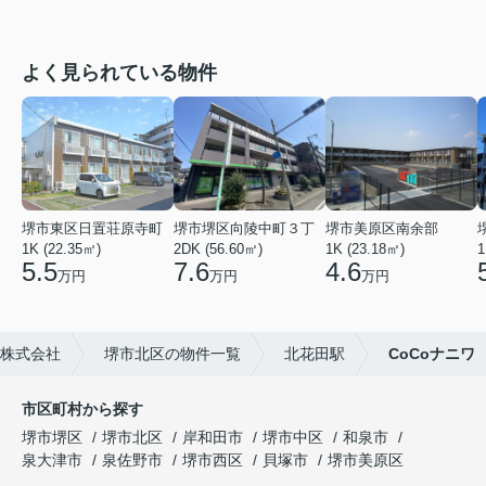
よく見られている物件
堺市東区日置荘原寺町
堺市堺区向陵中町３丁
堺市美原区南余部
1K (22.35㎡)
2DK (56.60㎡)
1K (23.18㎡)
1
5.5
7.6
4.6
万円
万円
万円
株式会社
堺市北区の物件一覧
北花田駅
CoCoナニワ
市区町村から探す
堺市堺区
堺市北区
岸和田市
堺市中区
和泉市
泉大津市
泉佐野市
堺市西区
貝塚市
堺市美原区