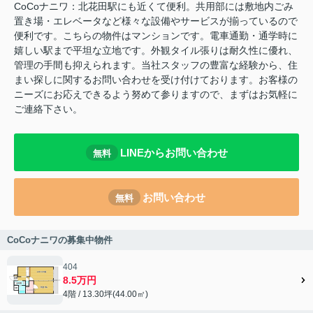
CoCoナニワ：北花田駅にも近くて便利。共用部には敷地内ごみ
置き場・エレベータなど様々な設備やサービスが揃っているので
便利です。こちらの物件はマンションです。電車通勤・通学時に
嬉しい駅まで平坦な立地です。外観タイル張りは耐久性に優れ、
管理の手間も抑えられます。当社スタッフの豊富な経験から、住
まい探しに関するお問い合わせを受け付けております。お客様の
ニーズにお応えできるよう努めて参りますので、まずはお気軽に
ご連絡下さい。
LINEからお問い合わせ
無料
お問い合わせ
無料
CoCoナニワの募集中物件
404
8.5万円
4階 / 13.30坪(44.00㎡)