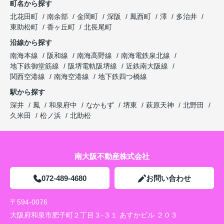
町名から探す
北花田町
南余部
金岡町
深阪
鳳西町
澤
多治井
東助松町
香ヶ丘町
北長尾町
沿線から探す
南海本線
阪和線
南海高野線
南海電鉄泉北線
地下鉄御堂筋線
阪堺電軌阪堺線
近鉄南大阪線
関西空港線
南海空港線
地下鉄四つ橋線
駅から探す
深井
鳳
和泉府中
なかもず
堺東
萩原天神
北野田
久米田
松ノ浜
北助松
南大阪不動産株式会社
072-489-4680
お問い合わせ
〒594-0076
大阪府和泉市肥子町２丁目３-３１ あすかビル ２０３